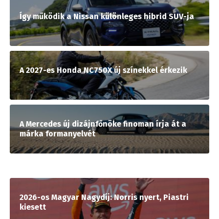
Így működik a Nissan különleges hibrid SUV-ja
A 2027-es Honda NC750X új színekkel érkezik
A Mercedes új dizájnfőnöke finoman írja át a
márka formanyelvét
2026-os Magyar Nagydíj: Norris nyert, Piastri
kiesett