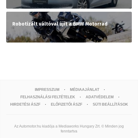
Robotizált váltóval újít a BMW Motorrad
IMPRESSZUM
MÉDIAAJÁNLAT
FELHASZNÁLÁSI FELTÉTELEK
ADATVÉDELEM
HIRDETÉSI ÁSZF
ELŐFIZETŐI ÁSZF
SÜTI BEÁLLÍTÁSOK
Az Automotor.hu kiadója a Mediaworks Hungary Zrt. © Minden jog
fenntartva