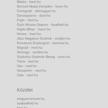
Békés - beol.hu
Borsod-Abaúj-Zemplén - boon.hu
Csongrád - delmagyar.hu
Dunaújváros - duol.hu
Fejér - feol.hu
Győr-Moson-Sopron - kisalfold.hu
Hajdú-Bihar - haon.hu
Heves - heol.hu
Jász-Nagykun-Szolnok - szoljon.hu
Komárom-Esztergom - kemma.hu
Nógrád - nool.hu
Somogy - sonline.hu
Szabolcs-Szatmár-Bereg - szon.hu
Tolna - teol.hu
Vas - vaol.hu
Veszprém - veol.hu
Zala - zaol.hu
Közélet
magyarnemzet.hu
szabadfold.hu
hirtv.hu