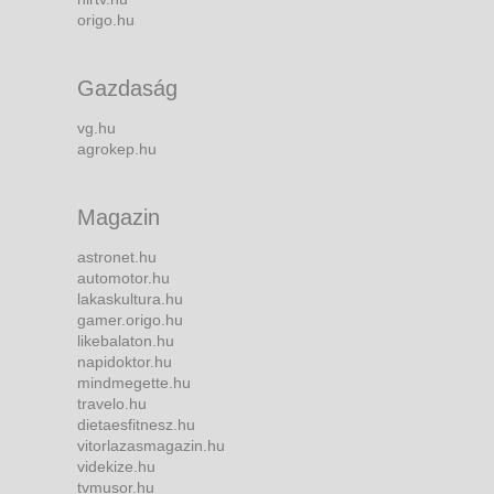
origo.hu
Gazdaság
vg.hu
agrokep.hu
Magazin
astronet.hu
automotor.hu
lakaskultura.hu
gamer.origo.hu
likebalaton.hu
napidoktor.hu
mindmegette.hu
travelo.hu
dietaesfitnesz.hu
vitorlazasmagazin.hu
videkize.hu
tvmusor.hu