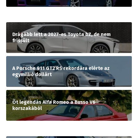
Drágább lett a 2027-es Toyota bZ, de nem
frissült
A Porsche 911 GT2 RS rekordára elérte az
egymillió dollárt
Öt legendás Alfa Romeo a Busso V6
korszakából