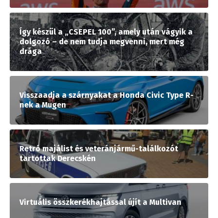
Így készül a „CSEPEL 100”, amely után vágyik a
dolgozó – de nem tudja megvenni, mert még
drága
Visszaadja a szárnyakat a Honda Civic Type R-
nek a Mugen
Retró majálist és veteránjármű-találkozót
tartottak Derecskén
Virtuális összkerékhajtással újít a Multivan