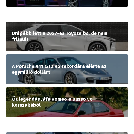
Drágább lett a 2027-es Toyota bZ, de nem
frissült
A Porsche 911 GT2 RS rekordára elérte az
egymillió dollárt
Öt legendás Alfa Romeo a Busso V6
korszakából