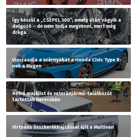
Így készül a „CSEPEL 100”, amely után vágyik a
dolgozó – de nem tudja megvenni, mert még
drága
Visszaadja a szárnyakat a Honda Civic Type R-
nek a Mugen
Retró majálist és veteránjármű-találkozót
tartottak Derecskén
Virtuális összkerékhajtással újít a Multivan