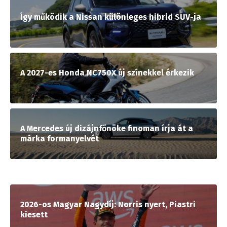
Így működik a Nissan különleges hibrid SUV-ja
A 2027-es Honda NC750X új színekkel érkezik
A Mercedes új dizájnfőnöke finoman írja át a
márka formanyelvét
2026-os Magyar Nagydíj: Norris nyert, Piastri
kiesett