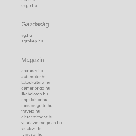
origo.hu
Gazdaság
vg.hu
agrokep.hu
Magazin
astronet.hu
automotor.hu
lakaskultura.hu
gamer.origo.hu
likebalaton.hu
napidoktor.hu
mindmegette.hu
travelo.hu
dietaesfitnesz.hu
vitorlazasmagazin.hu
videkize.hu
tvmusor.hu