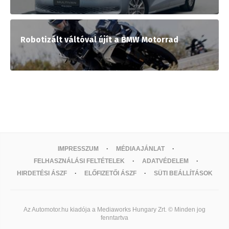
Robotizált váltóval újít a BMW Motorrad
IMPRESSZUM
MÉDIAAJÁNLAT
FELHASZNÁLÁSI FELTÉTELEK
ADATVÉDELEM
HIRDETÉSI ÁSZF
ELŐFIZETŐI ÁSZF
SÜTI BEÁLLÍTÁSOK
Az Automotor.hu kiadója a Mediaworks Hungary Zrt. © Minden jog
fenntartva