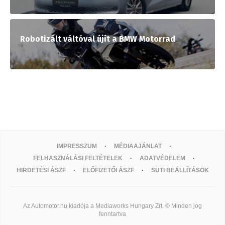
Robotizált váltóval újít a BMW Motorrad
IMPRESSZUM
MÉDIAAJÁNLAT
FELHASZNÁLÁSI FELTÉTELEK
ADATVÉDELEM
HIRDETÉSI ÁSZF
ELŐFIZETŐI ÁSZF
SÜTI BEÁLLÍTÁSOK
Az Automotor.hu kiadója a Mediaworks Hungary Zrt. © Minden jog
fenntartva