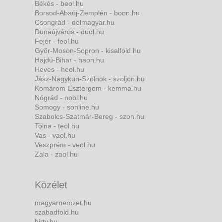
Békés - beol.hu
Borsod-Abaúj-Zemplén - boon.hu
Csongrád - delmagyar.hu
Dunaújváros - duol.hu
Fejér - feol.hu
Győr-Moson-Sopron - kisalfold.hu
Hajdú-Bihar - haon.hu
Heves - heol.hu
Jász-Nagykun-Szolnok - szoljon.hu
Komárom-Esztergom - kemma.hu
Nógrád - nool.hu
Somogy - sonline.hu
Szabolcs-Szatmár-Bereg - szon.hu
Tolna - teol.hu
Vas - vaol.hu
Veszprém - veol.hu
Zala - zaol.hu
Közélet
magyarnemzet.hu
szabadfold.hu
hirtv.hu