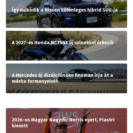
Így működik a Nissan különleges hibrid SUV-ja
A 2027-es Honda NC750X új színekkel érkezik
A Mercedes új dizájnfőnöke finoman írja át a
márka formanyelvét
2026-os Magyar Nagydíj: Norris nyert, Piastri
kiesett