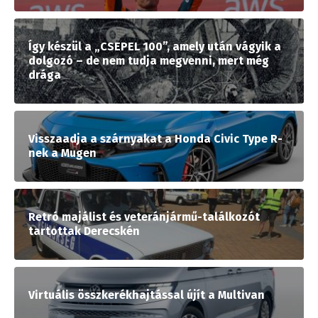
Így készül a „CSEPEL 100”, amely után vágyik a
dolgozó – de nem tudja megvenni, mert még
drága
Visszaadja a szárnyakat a Honda Civic Type R-
nek a Mugen
Retró majálist és veteránjármű-találkozót
tartottak Derecskén
Virtuális összkerékhajtással újít a Multivan