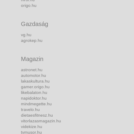
origo.hu
Gazdaság
vg.hu
agrokep.hu
Magazin
astronet.hu
automotor.hu
lakaskultura.hu
gamer.origo.hu
likebalaton.hu
napidoktor.hu
mindmegette.hu
travelo.hu
dietaesfitnesz.hu
vitorlazasmagazin.hu
videkize.hu
tvmusor.hu