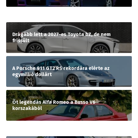
Drágább lett a 2027-es Toyota bZ, de nem
frissült
A Porsche 911 GT2 RS rekordára elérte az
egymillió dollárt
Öt legendás Alfa Romeo a Busso V6
korszakából