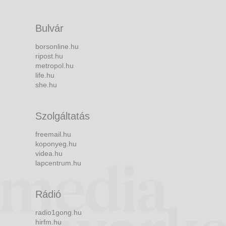
Bulvár
borsonline.hu
ripost.hu
metropol.hu
life.hu
she.hu
Szolgáltatás
freemail.hu
koponyeg.hu
videa.hu
lapcentrum.hu
Rádió
radio1gong.hu
hirfm.hu