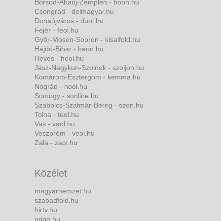
Borsod-Abaúj-Zemplén - boon.hu
Csongrád - delmagyar.hu
Dunaújváros - duol.hu
Fejér - feol.hu
Győr-Moson-Sopron - kisalfold.hu
Hajdú-Bihar - haon.hu
Heves - heol.hu
Jász-Nagykun-Szolnok - szoljon.hu
Komárom-Esztergom - kemma.hu
Nógrád - nool.hu
Somogy - sonline.hu
Szabolcs-Szatmár-Bereg - szon.hu
Tolna - teol.hu
Vas - vaol.hu
Veszprém - veol.hu
Zala - zaol.hu
Közélet
magyarnemzet.hu
szabadfold.hu
hirtv.hu
origo.hu