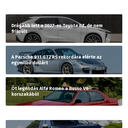
Drágább lett a 2027-es Toyota bZ, de nem
frissült
A Porsche 911 GT2 RS rekordára elérte az
egymillió dollárt
Öt legendás Alfa Romeo a Busso V6
korszakából