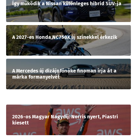
Így működik a Nissan különleges hibrid SUV-ja
A 2027-es Honda NC750X új színekkel érkezik
A Mercedes új dizájnfőnöke finoman írja át a
márka formanyelvét
2026-os Magyar Nagydíj: Norris nyert, Piastri
kiesett