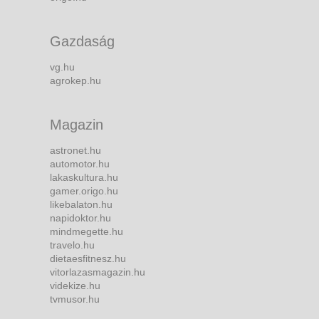
Gazdaság
vg.hu
agrokep.hu
Magazin
astronet.hu
automotor.hu
lakaskultura.hu
gamer.origo.hu
likebalaton.hu
napidoktor.hu
mindmegette.hu
travelo.hu
dietaesfitnesz.hu
vitorlazasmagazin.hu
videkize.hu
tvmusor.hu