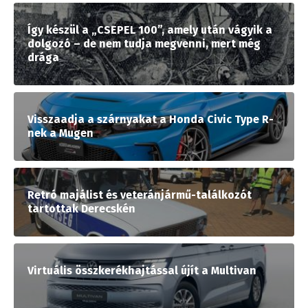
Így készül a „CSEPEL 100”, amely után vágyik a
dolgozó – de nem tudja megvenni, mert még
drága
Visszaadja a szárnyakat a Honda Civic Type R-
nek a Mugen
Retró majálist és veteránjármű-találkozót
tartottak Derecskén
Virtuális összkerékhajtással újít a Multivan