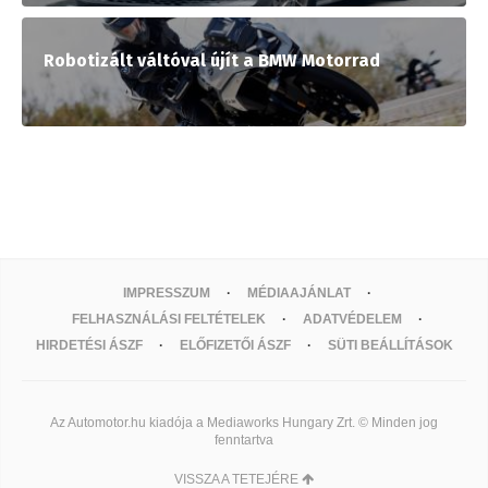
Robotizált váltóval újít a BMW Motorrad
IMPRESSZUM
MÉDIAAJÁNLAT
FELHASZNÁLÁSI FELTÉTELEK
ADATVÉDELEM
HIRDETÉSI ÁSZF
ELŐFIZETŐI ÁSZF
SÜTI BEÁLLÍTÁSOK
Az Automotor.hu kiadója a Mediaworks Hungary Zrt. © Minden jog
fenntartva
VISSZA A TETEJÉRE