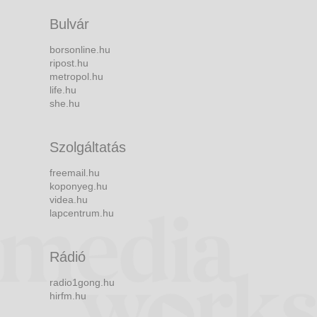
Bulvár
borsonline.hu
ripost.hu
metropol.hu
life.hu
she.hu
Szolgáltatás
freemail.hu
koponyeg.hu
videa.hu
lapcentrum.hu
Rádió
radio1gong.hu
hirfm.hu