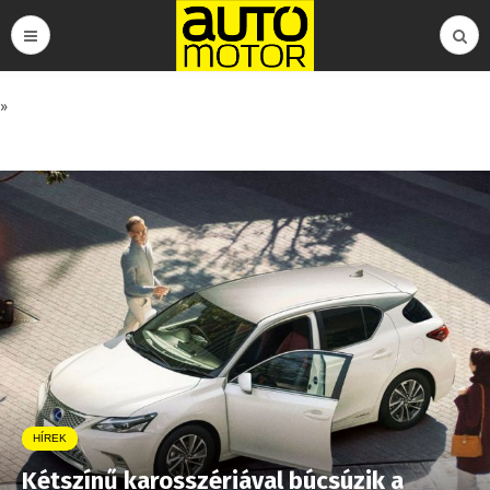
»
HÍREK
Kétszínű karosszériával búcsúzik a