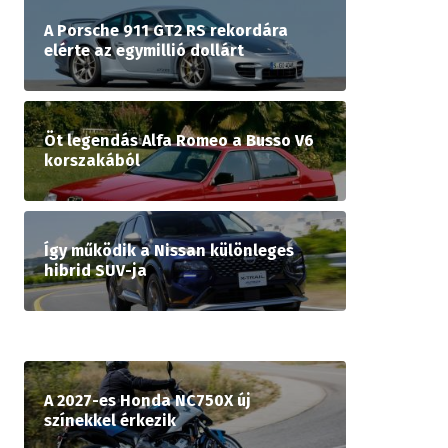
A Porsche 911 GT2 RS rekordára
elérte az egymillió dollárt
Öt legendás Alfa Romeo a Busso V6
korszakából
Így működik a Nissan különleges
hibrid SUV-ja
A 2027-es Honda NC750X új
színekkel érkezik