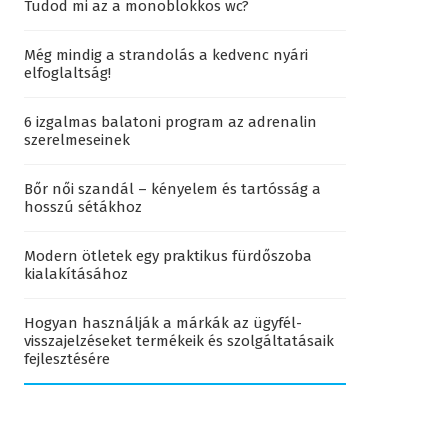
Tudod mi az a monoblokkos wc?
Még mindig a strandolás a kedvenc nyári
elfoglaltság!
6 izgalmas balatoni program az adrenalin
szerelmeseinek
Bőr női szandál – kényelem és tartósság a
hosszú sétákhoz
Modern ötletek egy praktikus fürdőszoba
kialakításához
Hogyan használják a márkák az ügyfél-
visszajelzéseket termékeik és szolgáltatásaik
fejlesztésére