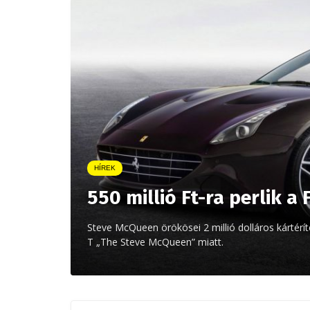
HÍREK
550 millió Ft-ra perlik a
Steve McQueen örökösei 2 millió dolláros kártéríté
T „The Steve McQueen” miatt.