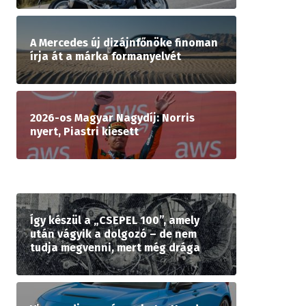
A Mercedes új dizájnfőnöke finoman
írja át a márka formanyelvét
2026-os Magyar Nagydíj: Norris
nyert, Piastri kiesett
Így készül a „CSEPEL 100”, amely
után vágyik a dolgozó – de nem
tudja megvenni, mert még drága