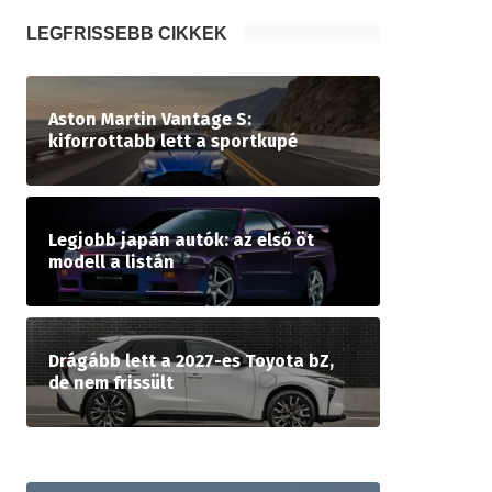
LEGFRISSEBB CIKKEK
Aston Martin Vantage S:
kiforrottabb lett a sportkupé
Legjobb japán autók: az első öt
modell a listán
Drágább lett a 2027-es Toyota bZ,
de nem frissült