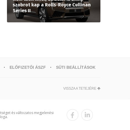
szobrot kap a Rolls-Royce Cullinan
Series II
ELŐFIZETŐI ÁSZF
SÜTI BEÁLLÍTÁSOK
VISSZA A TETEJÉRE
ttséget és változatos megjelenési
loga.