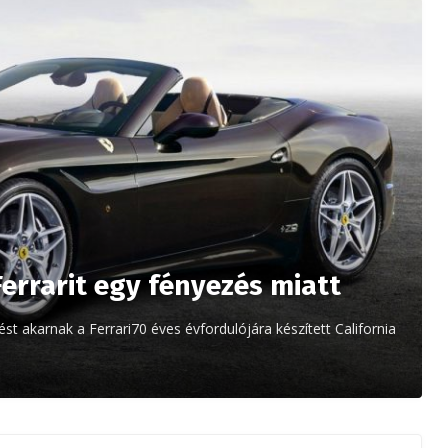
 Ferrarit egy fényezés miatt
st akarnak a Ferrari70 éves évfordulójára készített California