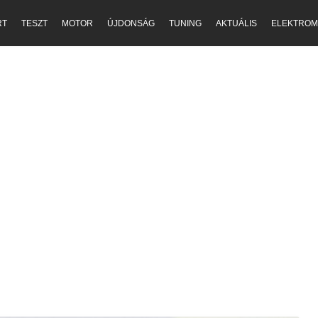
RT
TESZT
MOTOR
ÚJDONSÁG
TUNING
AKTUÁLIS
ELEKTROM