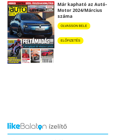
Már kapható az Autó-
Motor 2024/Március
száma
OLVASSON BELE
ELŐFIZETÉS