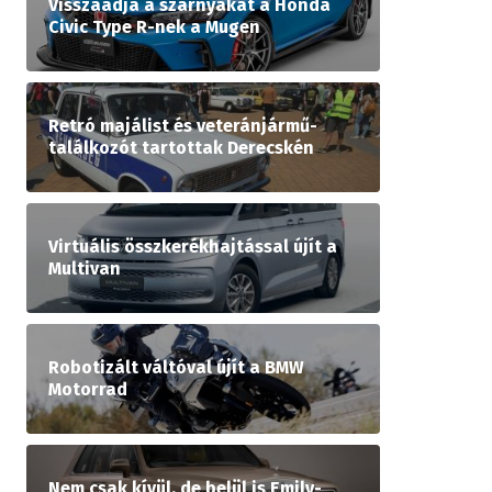
Visszaadja a szárnyakat a Honda
Civic Type R-nek a Mugen
Retró majálist és veteránjármű-
találkozót tartottak Derecskén
Virtuális összkerékhajtással újít a
Multivan
Robotizált váltóval újít a BMW
Motorrad
Nem csak kívül, de belül is Emily-