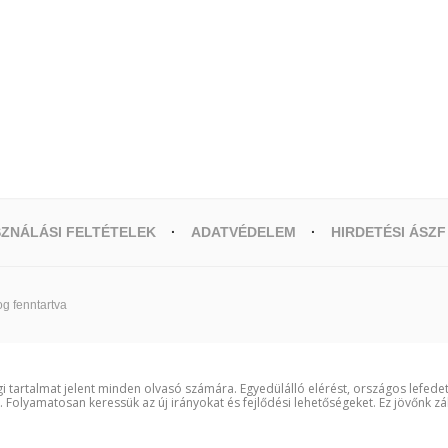
ZNÁLÁSI FELTÉTELEK
ADATVÉDELEM
HIRDETÉSI ÁSZF
g fenntartva
i tartalmat jelent minden olvasó számára. Egyedülálló elérést, országos lefede
t. Folyamatosan keressük az új irányokat és fejlődési lehetőségeket. Ez jövőnk zá