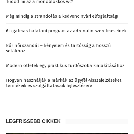
Tudod mi az a monoblokkos wc?
Még mindig a strandolás a kedvenc nyári elfoglaltság!
6 izgalmas balatoni program az adrenalin szerelmeseinek
Bőr női szandál – kényelem és tartósság a hosszú
sétákhoz
Modern ötletek egy praktikus fürdőszoba kialakításához
Hogyan használják a márkák az ügyfél-visszajelzéseket
termékeik és szolgáltatásaik fejlesztésére
LEGFRISSEBB CIKKEK