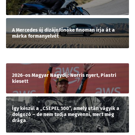
A Mercedes új dizájnfőnöke finoman írja át a
márka formanyelvét
2026-os Magyar Nagydíj: Norris nyert, Piastri
kiesett
Így készül a „CSEPEL 100”, amely után vágyik a
dolgozó – de nem tudja megvenni, mert még
drága