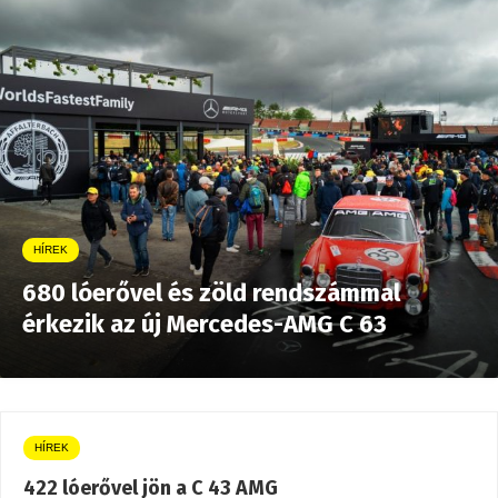
HÍREK
680 lóerővel és zöld rendszámmal
érkezik az új Mercedes-AMG C 63
HÍREK
422 lóerővel jön a C 43 AMG