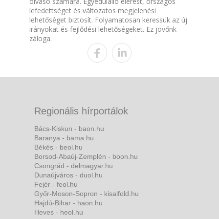
olvasó számára. Egyedülálló elérést, országos
lefedettséget és változatos megjelenési
lehetőséget biztosít. Folyamatosan keressük az új
irányokat és fejlődési lehetőségeket. Ez jövőnk
záloga.
Regionális hírportálok
Bács-Kiskun - baon.hu
Baranya - bama.hu
Békés - beol.hu
Borsod-Abaúj-Zemplén - boon.hu
Csongrád - delmagyar.hu
Dunaújváros - duol.hu
Fejér - feol.hu
Győr-Moson-Sopron - kisalfold.hu
Hajdú-Bihar - haon.hu
Heves - heol.hu