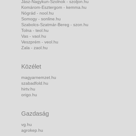
Jász-Nagykun-Szolnok - szoljon.hu
Komárom-Esztergom - kemma.hu
Nógrád - nool.hu
Somogy - sonline.hu
Szabolcs-Szatmár-Bereg - szon.hu
Tolna - teol.hu
Vas - vaol.hu
Veszprém - veol.hu
Zala - zaol.hu
Közélet
magyarnemzet.hu
szabadfold.hu
hirtv.hu
origo.hu
Gazdaság
vg.hu
agrokep.hu