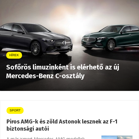
HÍREK
Sofőrös limuzinként is elérhető az új
Mercedes-Benz C-osztály
SPORT
Piros AMG-k és zöld Astonok lesznek az F-1
biztonsági autói
A már ismert Mercedes-AMG modellek