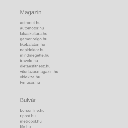
Magazin
astronet.hu
automotor.hu
lakaskultura.hu
gamer.origo.hu
likebalaton.hu
napidoktor.hu
mindmegette.hu
travelo.hu
dietaesfitnesz.hu
vitorlazasmagazin.hu
videkize.hu
tvmusor.hu
Bulvár
borsonline.hu
ripost.hu
metropol.hu
life.hu