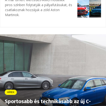
piros színben folytatják a pályafutásukat, és
csatlakoznak hozzájuk a zöld Aston
Martinok.
HÍREK
Sportosabb és technikásabb az új C-