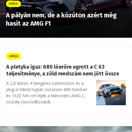
HÍREK
A pályán nem, de a közúton azért még
hasít az AMG F1
HÍREK
A pletyka igaz: 680 lóerőre ugrott a C 63
teljesítménye, a zöld rendszám nem jött össze
A 2,0 literes 4 hengeres turbómotor és a
plug-in hibrid hajtás összesen 680 lóerővel
és 1020 Nm-rel repíti a Mercedes-AMG C-
osztály csúcsváltozatát.