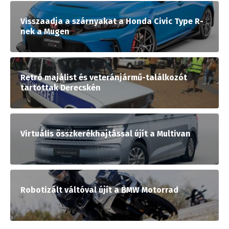
Visszaadja a szárnyakat a Honda Civic Type R-
nek a Mugen
Retró majálist és veteránjármű-találkozót
tartottak Derecskén
Virtuális összkerékhajtással újít a Multivan
Robotizált váltóval újít a BMW Motorrad