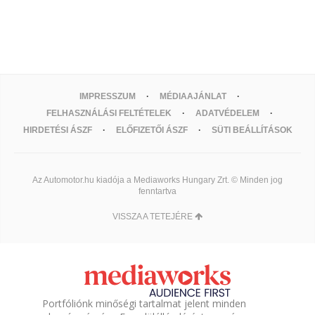
IMPRESSZUM
MÉDIAAJÁNLAT
FELHASZNÁLÁSI FELTÉTELEK
ADATVÉDELEM
HIRDETÉSI ÁSZF
ELŐFIZETŐI ÁSZF
SÜTI BEÁLLÍTÁSOK
Az Automotor.hu kiadója a Mediaworks Hungary Zrt. © Minden jog
fenntartva
VISSZA A TETEJÉRE
Portfóliónk minőségi tartalmat jelent minden