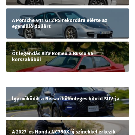
A Porsche 911 GT2 RS rekordára elérte az
egymillió dollárt
Öt legendás Alfa Romeo a Busso V6
korszakából
Így működik a Nissan különleges hibrid SUV-ja
A 2027-es Honda NC750X új színekkel érkezik