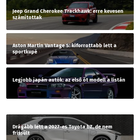
Jeep Grand Cherokee Trackhawk: erre kevesen
számítottak
Aston Martin Vantage S: kiforrottabb lett a
sportkupé
Legjobb japán autók: az első öt modell a listán
Drágább lett a 2027-es Toyota bZ, de nem
frissült