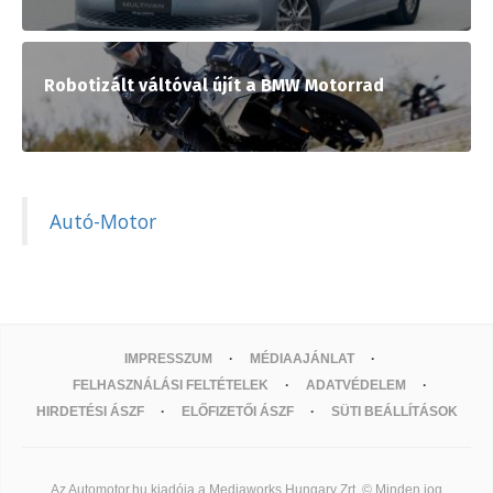
Robotizált váltóval újít a BMW Motorrad
Autó-Motor
IMPRESSZUM
MÉDIAAJÁNLAT
FELHASZNÁLÁSI FELTÉTELEK
ADATVÉDELEM
HIRDETÉSI ÁSZF
ELŐFIZETŐI ÁSZF
SÜTI BEÁLLÍTÁSOK
Az Automotor.hu kiadója a Mediaworks Hungary Zrt. © Minden jog