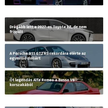
Drágább lett a 2027-es Toyota bZ, de nem
frissült
A Porsche 911 GT2 RS rekordára elérte az
egymillió dollárt
Öt legendás Alfa Romeo a Busso V6
korszakából