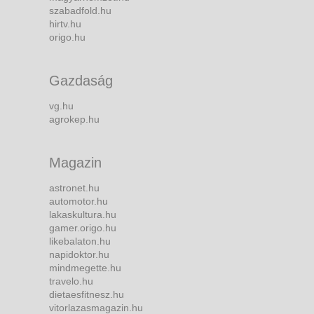
szabadfold.hu
hirtv.hu
origo.hu
Gazdaság
vg.hu
agrokep.hu
Magazin
astronet.hu
automotor.hu
lakaskultura.hu
gamer.origo.hu
likebalaton.hu
napidoktor.hu
mindmegette.hu
travelo.hu
dietaesfitnesz.hu
vitorlazasmagazin.hu