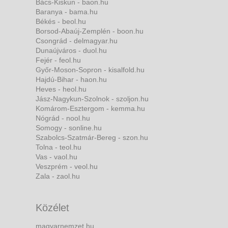
Bács-Kiskun - baon.hu
Baranya - bama.hu
Békés - beol.hu
Borsod-Abaúj-Zemplén - boon.hu
Csongrád - delmagyar.hu
Dunaújváros - duol.hu
Fejér - feol.hu
Győr-Moson-Sopron - kisalfold.hu
Hajdú-Bihar - haon.hu
Heves - heol.hu
Jász-Nagykun-Szolnok - szoljon.hu
Komárom-Esztergom - kemma.hu
Nógrád - nool.hu
Somogy - sonline.hu
Szabolcs-Szatmár-Bereg - szon.hu
Tolna - teol.hu
Vas - vaol.hu
Veszprém - veol.hu
Zala - zaol.hu
Közélet
magyarnemzet.hu