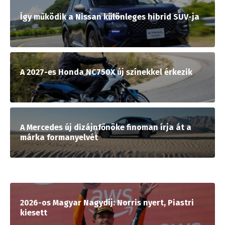
Így működik a Nissan különleges hibrid SUV-ja
A 2027-es Honda NC750X új színekkel érkezik
A Mercedes új dizájnfőnöke finoman írja át a
márka formanyelvét
2026-os Magyar Nagydíj: Norris nyert, Piastri
kiesett