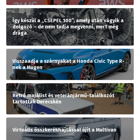
Így készül a „CSEPEL 100”, amely után vágyik a
dolgozó – de nem tudja megvenni, mert még
drága
Visszaadja a szárnyakat a Honda Civic Type R-
nek a Mugen
Retró majálist és veteránjármű-találkozót
tartottak Derecskén
Virtuális összkerékhajtással újít a Multivan