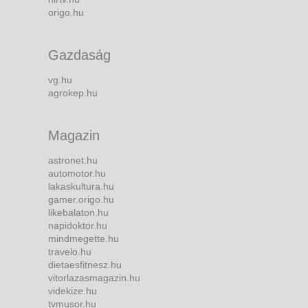
origo.hu
Gazdaság
vg.hu
agrokep.hu
Magazin
astronet.hu
automotor.hu
lakaskultura.hu
gamer.origo.hu
likebalaton.hu
napidoktor.hu
mindmegette.hu
travelo.hu
dietaesfitnesz.hu
vitorlazasmagazin.hu
videkize.hu
tvmusor.hu