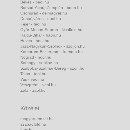
Békés - beol.hu
Borsod-Abaúj-Zemplén - boon.hu
Csongrád - delmagyar.hu
Dunaújváros - duol.hu
Fejér - feol.hu
Győr-Moson-Sopron - kisalfold.hu
Hajdú-Bihar - haon.hu
Heves - heol.hu
Jász-Nagykun-Szolnok - szoljon.hu
Komárom-Esztergom - kemma.hu
Nógrád - nool.hu
Somogy - sonline.hu
Szabolcs-Szatmár-Bereg - szon.hu
Tolna - teol.hu
Vas - vaol.hu
Veszprém - veol.hu
Zala - zaol.hu
Közélet
magyarnemzet.hu
szabadfold.hu
hirtv.hu