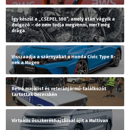
Így készül a „CSEPEL 100”, amely után vágyik a
dolgozó – de nem tudja megvenni, mert még
drága
Visszaadja a szárnyakat a Honda Civic Type R-
nek a Mugen
Retró majálist és veteránjármű-találkozót
tartottak Derecskén
Virtuális összkerékhajtással újít a Multivan