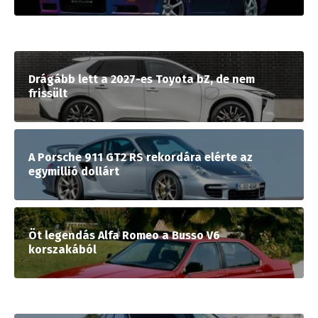
Drágább lett a 2027-es Toyota bZ, de nem
frissült
A Porsche 911 GT2 RS rekordára elérte az
egymillió dollárt
Öt legendás Alfa Romeo a Busso V6
korszakából