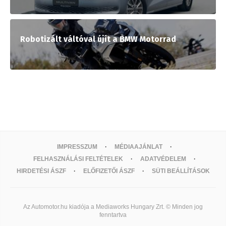
Robotizált váltóval újít a BMW Motorrad
IMPRESSZUM
MÉDIAAJÁNLAT
FELHASZNÁLÁSI FELTÉTELEK
ADATVÉDELEM
HIRDETÉSI ÁSZF
ELŐFIZETŐI ÁSZF
SÜTI BEÁLLÍTÁSOK
Az Automotor.hu kiadója a Mediaworks Hungary Zrt. © Minden jog
fenntartva