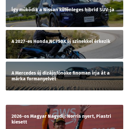
Így működik a Nissan különleges hibrid SUV-ja
A 2027-es Honda NC750X új színekkel érkezik
A Mercedes új dizájnfőnöke finoman írja át a
márka formanyelvét
2026-os Magyar Nagydíj: Norris nyert, Piastri
kiesett