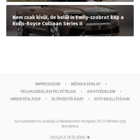
Nem csak kívül, de belül is Emily-szobrot kap a
Rolls-Royce Cullinan Series II
IMPRESSZUM
MÉDIAAJÁNLAT
FELHASZNÁLÁSI FELTÉTELEK
ADATVÉDELEM
HIRDETÉSI ÁSZF
ELŐFIZETŐI ÁSZF
SÜTI BEÁLLÍTÁSOK
Az Automotor.hu kiadója a Mediaworks Hungary Zrt. © Minden jog
fenntartva
VISSZA A TETEJÉRE