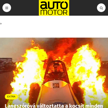
»
EXTRA
Lángszóróvá változtatta a kocsit minden