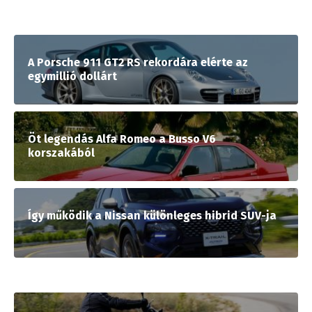
A Porsche 911 GT2 RS rekordára elérte az
egymillió dollárt
Öt legendás Alfa Romeo a Busso V6
korszakából
Így működik a Nissan különleges hibrid SUV-ja