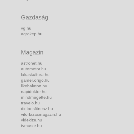
Gazdaság
vg.hu
agrokep.hu
Magazin
astronet.hu
automotor.hu
lakaskultura.hu
gamer.origo.hu
likebalaton.hu
napidoktor.hu
mindmegette.hu
travelo.hu
dietaesfitnesz.hu
vitorlazasmagazin.hu
videkize.hu
tvmusor.hu