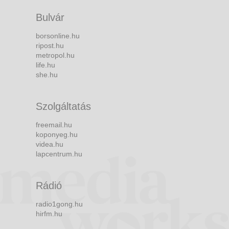
Bulvár
borsonline.hu
ripost.hu
metropol.hu
life.hu
she.hu
Szolgáltatás
freemail.hu
koponyeg.hu
videa.hu
lapcentrum.hu
Rádió
radio1gong.hu
hirfm.hu