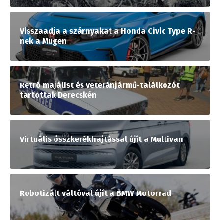
Visszaadja a szárnyakat a Honda Civic Type R-
nek a Mugen
Retró majálist és veteránjármű-találkozót
tartottak Derecskén
Virtuális összkerékhajtással újít a Multivan
Robotizált váltóval újít a BMW Motorrad