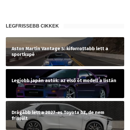
LEGFRISSEBB CIKKEK
Aston Martin Vantage S: kiforrottabb lett a
sportkupé
Legjobb japán autók: az első öt modell a listán
Drágább lett a 2027-es Toyota bZ, de nem
frissült