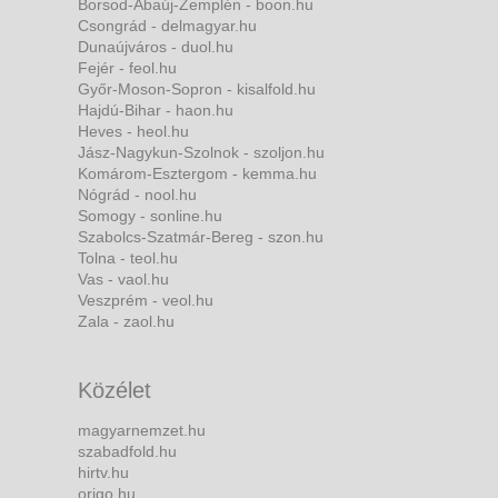
Borsod-Abaúj-Zemplén - boon.hu
Csongrád - delmagyar.hu
Dunaújváros - duol.hu
Fejér - feol.hu
Győr-Moson-Sopron - kisalfold.hu
Hajdú-Bihar - haon.hu
Heves - heol.hu
Jász-Nagykun-Szolnok - szoljon.hu
Komárom-Esztergom - kemma.hu
Nógrád - nool.hu
Somogy - sonline.hu
Szabolcs-Szatmár-Bereg - szon.hu
Tolna - teol.hu
Vas - vaol.hu
Veszprém - veol.hu
Zala - zaol.hu
Közélet
magyarnemzet.hu
szabadfold.hu
hirtv.hu
origo.hu