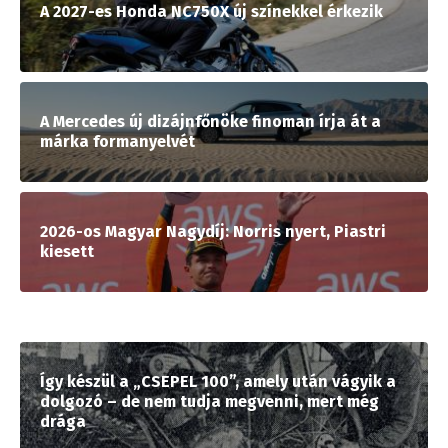
A 2027-es Honda NC750X új színekkel érkezik
A Mercedes új dizájnfőnöke finoman írja át a
márka formanyelvét
2026-os Magyar Nagydíj: Norris nyert, Piastri
kiesett
Így készül a „CSEPEL 100”, amely után vágyik a
dolgozó – de nem tudja megvenni, mert még
drága