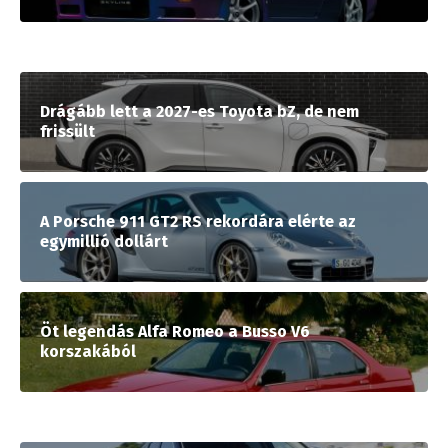
Drágább lett a 2027-es Toyota bZ, de nem
frissült
A Porsche 911 GT2 RS rekordára elérte az
egymillió dollárt
Öt legendás Alfa Romeo a Busso V6
korszakából