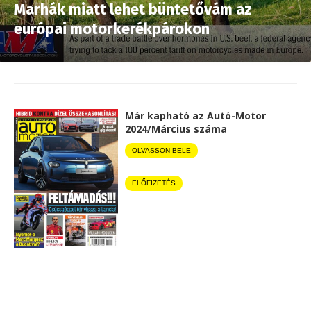
Marhák miatt lehet büntetővám az
európai motorkerékpárokon
Már kapható az Autó-Motor
2024/Március száma
OLVASSON BELE
ELŐFIZETÉS