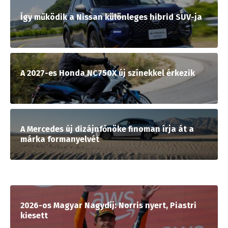
Így működik a Nissan különleges hibrid SUV-ja
A 2027-es Honda NC750X új színekkel érkezik
A Mercedes új dizájnfőnöke finoman írja át a
márka formanyelvét
2026-os Magyar Nagydíj: Norris nyert, Piastri
kiesett