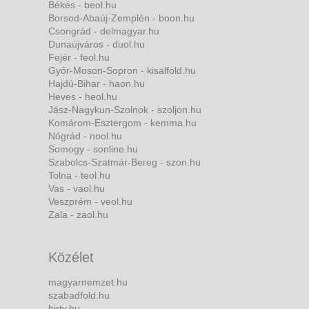
Békés - beol.hu
Borsod-Abaúj-Zemplén - boon.hu
Csongrád - delmagyar.hu
Dunaújváros - duol.hu
Fejér - feol.hu
Győr-Moson-Sopron - kisalfold.hu
Hajdú-Bihar - haon.hu
Heves - heol.hu
Jász-Nagykun-Szolnok - szoljon.hu
Komárom-Esztergom - kemma.hu
Nógrád - nool.hu
Somogy - sonline.hu
Szabolcs-Szatmár-Bereg - szon.hu
Tolna - teol.hu
Vas - vaol.hu
Veszprém - veol.hu
Zala - zaol.hu
Közélet
magyarnemzet.hu
szabadfold.hu
hirtv.hu