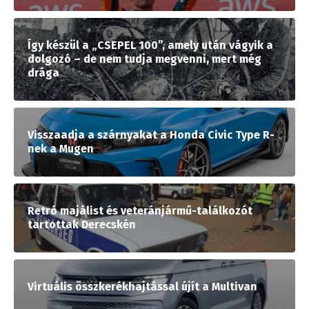
Így készül a „CSEPEL 100”, amely után vágyik a
dolgozó – de nem tudja megvenni, mert még
drága
Visszaadja a szárnyakat a Honda Civic Type R-
nek a Mugen
Retró majálist és veteránjármű-találkozót
tartottak Derecskén
Virtuális összkerékhajtással újít a Multivan