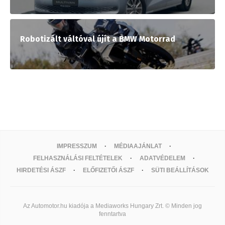
Robotizált váltóval újít a BMW Motorrad
IMPRESSZUM
MÉDIAAJÁNLAT
FELHASZNÁLÁSI FELTÉTELEK
ADATVÉDELEM
HIRDETÉSI ÁSZF
ELŐFIZETŐI ÁSZF
SÜTI BEÁLLÍTÁSOK
Az Automotor.hu kiadója a Mediaworks Hungary Zrt. © Minden jog
fenntartva