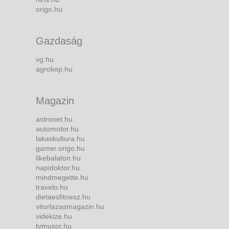
origo.hu
Gazdaság
vg.hu
agrokep.hu
Magazin
astronet.hu
automotor.hu
lakaskultura.hu
gamer.origo.hu
likebalaton.hu
napidoktor.hu
mindmegette.hu
travelo.hu
dietaesfitnesz.hu
vitorlazasmagazin.hu
videkize.hu
tvmusor.hu