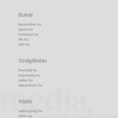
Bulvár
borsonline.hu
ripost.hu
metropol.hu
life.hu
she.hu
Szolgáltatás
freemail.hu
koponyeg.hu
videa.hu
lapcentrum.hu
Rádió
radio1gong.hu
hirfm.hu