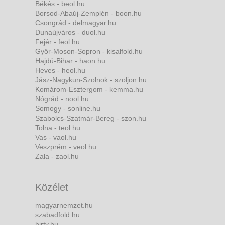
Békés - beol.hu
Borsod-Abaúj-Zemplén - boon.hu
Csongrád - delmagyar.hu
Dunaújváros - duol.hu
Fejér - feol.hu
Győr-Moson-Sopron - kisalfold.hu
Hajdú-Bihar - haon.hu
Heves - heol.hu
Jász-Nagykun-Szolnok - szoljon.hu
Komárom-Esztergom - kemma.hu
Nógrád - nool.hu
Somogy - sonline.hu
Szabolcs-Szatmár-Bereg - szon.hu
Tolna - teol.hu
Vas - vaol.hu
Veszprém - veol.hu
Zala - zaol.hu
Közélet
magyarnemzet.hu
szabadfold.hu
hirtv.hu