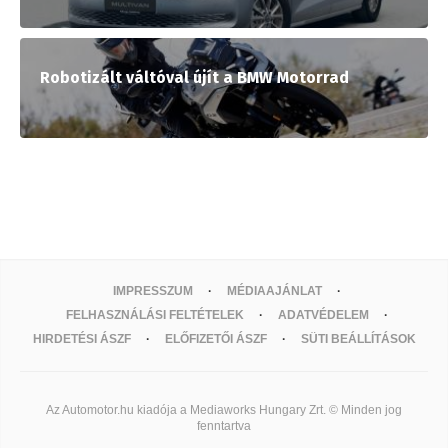
Robotizált váltóval újít a BMW Motorrad
IMPRESSZUM
MÉDIAAJÁNLAT
FELHASZNÁLÁSI FELTÉTELEK
ADATVÉDELEM
HIRDETÉSI ÁSZF
ELŐFIZETŐI ÁSZF
SÜTI BEÁLLÍTÁSOK
Az Automotor.hu kiadója a Mediaworks Hungary Zrt. © Minden jog
fenntartva