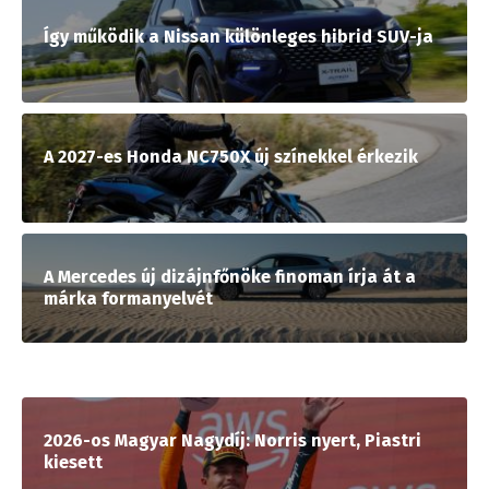
Így működik a Nissan különleges hibrid SUV-ja
A 2027-es Honda NC750X új színekkel érkezik
A Mercedes új dizájnfőnöke finoman írja át a
márka formanyelvét
2026-os Magyar Nagydíj: Norris nyert, Piastri
kiesett