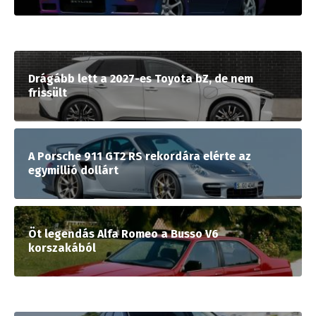
Drágább lett a 2027-es Toyota bZ, de nem
frissült
A Porsche 911 GT2 RS rekordára elérte az
egymillió dollárt
Öt legendás Alfa Romeo a Busso V6
korszakából