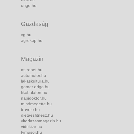
origo.hu
Gazdaság
vg.hu
agrokep.hu
Magazin
astronet.hu
automotor.hu
lakaskultura.hu
gamer.origo.hu
likebalaton.hu
napidoktor.hu
mindmegette.hu
travelo.hu
dietaesfitnesz.hu
vitorlazasmagazin.hu
videkize.hu
tvmusor.hu