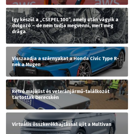
Így készül a „CSEPEL 100”, amely után vágyik a
dolgozó – de nem tudja megvenni, mert még
drága
Visszaadja a szárnyakat a Honda Civic Type R-
nek a Mugen
Retró majálist és veteránjármű-találkozót
tartottak Derecskén
Virtuális összkerékhajtással újít a Multivan