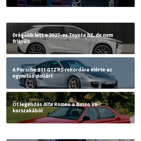
Drágább lett a 2027-es Toyota bZ, de nem
frissült
A Porsche 911 GT2 RS rekordára elérte az
egymillió dollárt
Öt legendás Alfa Romeo a Busso V6
korszakából