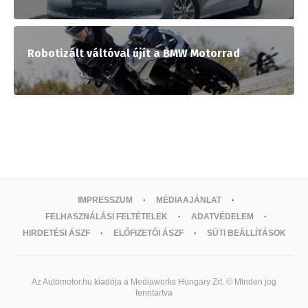
Robotizált váltóval újít a BMW Motorrad
IMPRESSZUM
MÉDIAAJÁNLAT
FELHASZNÁLÁSI FELTÉTELEK
ADATVÉDELEM
HIRDETÉSI ÁSZF
ELŐFIZETŐI ÁSZF
SÜTI BEÁLLÍTÁSOK
Az Automotor.hu kiadója a Mediaworks Hungary Zrt. © Minden jog
fenntartva