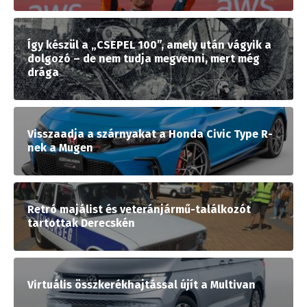
Így készül a „CSEPEL 100”, amely után vágyik a
dolgozó – de nem tudja megvenni, mert még
drága
Visszaadja a szárnyakat a Honda Civic Type R-
nek a Mugen
Retró majálist és veteránjármű-találkozót
tartottak Derecskén
Virtuális összkerékhajtással újít a Multivan