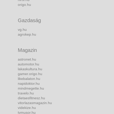
origo.hu
Gazdaság
vg.hu
agrokep.hu
Magazin
astronet.hu
automotor.hu
lakaskultura.hu
gamer.origo.hu
likebalaton.hu
napidoktor.hu
mindmegette.hu
travelo.hu
dietaesfitnesz.hu
vitorlazasmagazin.hu
videkize.hu
tvmusor.hu