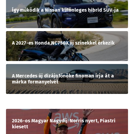
Így működik a Nissan különleges hibrid SUV-ja
A 2027-es Honda NC750X új színekkel érkezik
A Mercedes új dizájnfőnöke finoman írja át a
márka formanyelvét
2026-os Magyar Nagydíj: Norris nyert, Piastri
kiesett