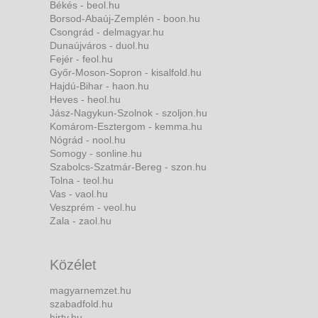
Békés - beol.hu
Borsod-Abaúj-Zemplén - boon.hu
Csongrád - delmagyar.hu
Dunaújváros - duol.hu
Fejér - feol.hu
Győr-Moson-Sopron - kisalfold.hu
Hajdú-Bihar - haon.hu
Heves - heol.hu
Jász-Nagykun-Szolnok - szoljon.hu
Komárom-Esztergom - kemma.hu
Nógrád - nool.hu
Somogy - sonline.hu
Szabolcs-Szatmár-Bereg - szon.hu
Tolna - teol.hu
Vas - vaol.hu
Veszprém - veol.hu
Zala - zaol.hu
Közélet
magyarnemzet.hu
szabadfold.hu
hirtv.hu