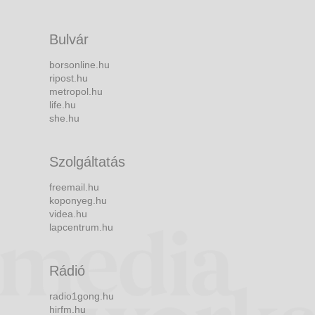
Bulvár
borsonline.hu
ripost.hu
metropol.hu
life.hu
she.hu
Szolgáltatás
freemail.hu
koponyeg.hu
videa.hu
lapcentrum.hu
Rádió
radio1gong.hu
hirfm.hu