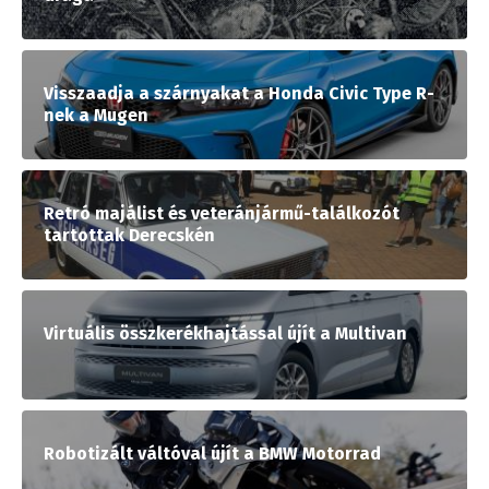
Visszaadja a szárnyakat a Honda Civic Type R-
nek a Mugen
Retró majálist és veteránjármű-találkozót
tartottak Derecskén
Virtuális összkerékhajtással újít a Multivan
Robotizált váltóval újít a BMW Motorrad