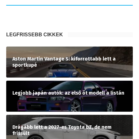
LEGFRISSEBB CIKKEK
Aston Martin Vantage S: kiforrottabb lett a
sportkupé
Legjobb japán autók: az első öt modell a listán
Drágább lett a 2027-es Toyota bZ, de nem
frissült