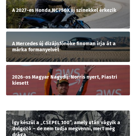
A 2027-es Honda NC750X új színekkel érkezik
A Mercedes új dizájnfőnöke finoman írja át a
márka formanyelvét
2026-os Magyar Nagydíj: Norris nyert, Piastri
kiesett
Így készül a „CSEPEL 100”, amely után vágyik a
dolgozó – de nem tudja megvenni, mert még
drága