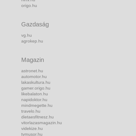
origo.hu
Gazdaság
vg.hu
agrokep.hu
Magazin
astronet.hu
automotor.hu
lakaskultura.hu
gamer.origo.hu
likebalaton.hu
napidoktor.hu
mindmegette.hu
travelo.hu
dietaesfitnesz.hu
vitorlazasmagazin.hu
videkize.hu
tvmusor.hu