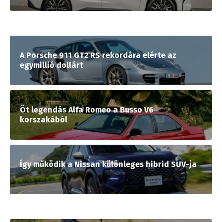
A Porsche 911 GT2 RS rekordára elérte az
egymillió dollárt
Öt legendás Alfa Romeo a Busso V6
korszakából
Így működik a Nissan különleges hibrid SUV-ja