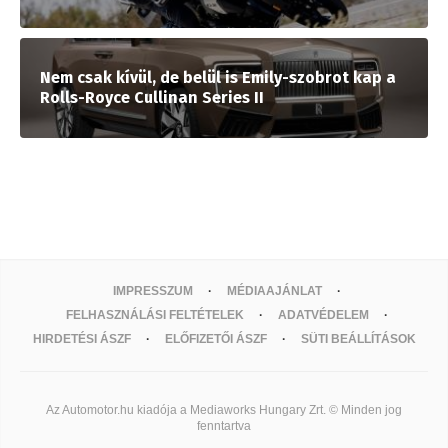
Nem csak kívül, de belül is Emily-szobrot kap a
Rolls-Royce Cullinan Series II
IMPRESSZUM
MÉDIAAJÁNLAT
FELHASZNÁLÁSI FELTÉTELEK
ADATVÉDELEM
HIRDETÉSI ÁSZF
ELŐFIZETŐI ÁSZF
SÜTI BEÁLLÍTÁSOK
Az Automotor.hu kiadója a Mediaworks Hungary Zrt. © Minden jog
fenntartva