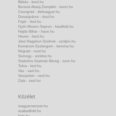
Békés - beol.hu
Borsod-Abaúj-Zemplén - boon.hu
Csongrád - delmagyar.hu
Dunaújváros - duol.hu
Fejér - feol.hu
Győr-Moson-Sopron - kisalfold.hu
Hajdú-Bihar - haon.hu
Heves - heol.hu
Jász-Nagykun-Szolnok - szoljon.hu
Komárom-Esztergom - kemma.hu
Nógrád - nool.hu
Somogy - sonline.hu
Szabolcs-Szatmár-Bereg - szon.hu
Tolna - teol.hu
Vas - vaol.hu
Veszprém - veol.hu
Zala - zaol.hu
Közélet
magyarnemzet.hu
szabadfold.hu
hirtv.hu