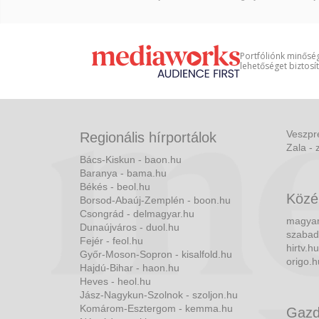
Portfóliónk minőség
lehetőséget biztosí
Veszpr
Regionális hírportálok
Zala - 
Bács-Kiskun - baon.hu
Baranya - bama.hu
Békés - beol.hu
Közé
Borsod-Abaúj-Zemplén - boon.hu
Csongrád - delmagyar.hu
magyar
Dunaújváros - duol.hu
szabad
Fejér - feol.hu
hirtv.hu
Győr-Moson-Sopron - kisalfold.hu
origo.h
Hajdú-Bihar - haon.hu
Heves - heol.hu
Jász-Nagykun-Szolnok - szoljon.hu
Komárom-Esztergom - kemma.hu
Gazd