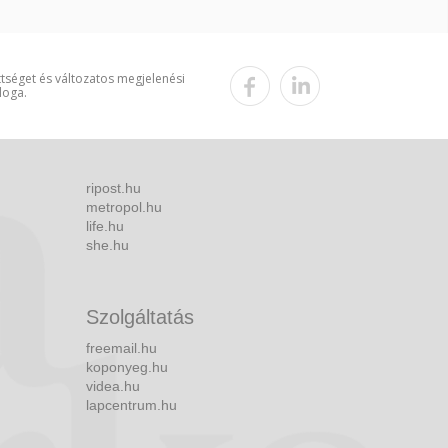
ttséget és változatos megjelenési
loga.
ripost.hu
metropol.hu
life.hu
she.hu
Szolgáltatás
freemail.hu
koponyeg.hu
videa.hu
lapcentrum.hu