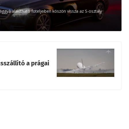
y ággyá alakítható foteljeiben köszön vissza az S-osztály
sszállító a prágai