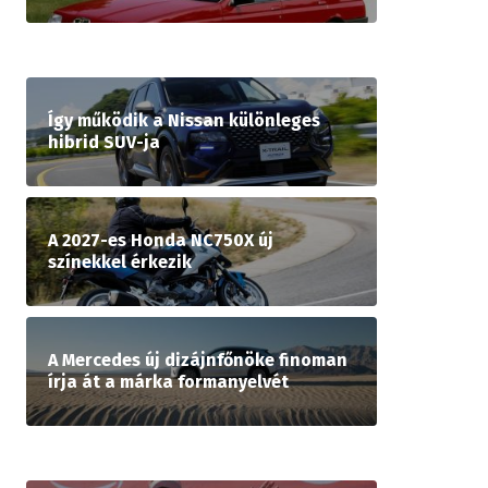
Így működik a Nissan különleges
hibrid SUV-ja
A 2027-es Honda NC750X új
színekkel érkezik
A Mercedes új dizájnfőnöke finoman
írja át a márka formanyelvét