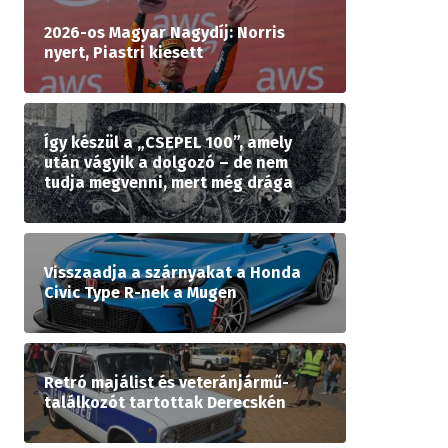
2026-os Magyar Nagydíj: Norris
nyert, Piastri kiesett
Így készül a „CSEPEL 100”, amely
után vágyik a dolgozó – de nem
tudja megvenni, mert még drága
Visszaadja a szárnyakat a Honda
Civic Type R-nek a Mugen
Retró majálist és veteránjármű-
találkozót tartottak Derecskén