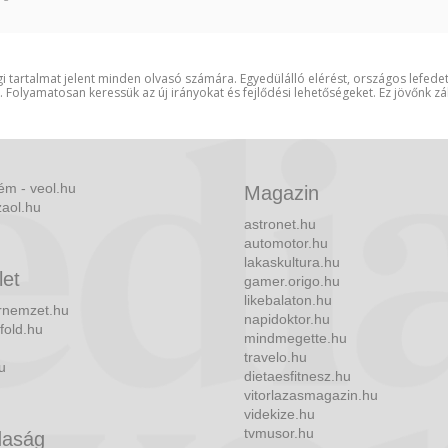
i tartalmat jelent minden olvasó számára. Egyedülálló elérést, országos lefede
t. Folyamatosan keressük az új irányokat és fejlődési lehetőségeket. Ez jövőnk zá
ém - veol.hu
Magazin
zaol.hu
astronet.hu
automotor.hu
lakaskultura.hu
let
gamer.origo.hu
likebalaton.hu
nemzet.hu
napidoktor.hu
fold.hu
mindmegette.hu
travelo.hu
u
dietaesfitnesz.hu
vitorlazasmagazin.hu
videkize.hu
tvmusor.hu
aság