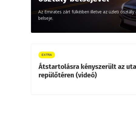
Az Emirates zárt fülkéiben illetve az üzleti osztál
belseje.
EXTRA
Átstartolásra kényszerült az uta
repülőtéren (videó)