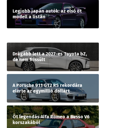
Legjobb japán autók: az első öt
modell a listán
Drágább lett a 2027-es Toyota bZ,
de nem frissült
A Porsche 911 GT2 RS rekordára
elérte az egymillió dollárt
Öt legendás Alfa Romeo a Busso V6
korszakából