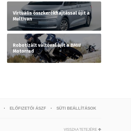
Virtuális összkerékhajtással újít a
Multivan
Robotizált váltóval újít a BMW
Motorrad
ELŐFIZETŐI ÁSZF
SÜTI BEÁLLÍTÁSOK
VISSZA A TETEJÉRE