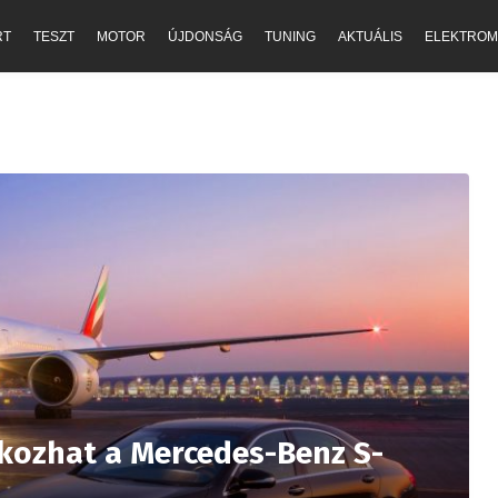
RT
TESZT
MOTOR
ÚJDONSÁG
TUNING
AKTUÁLIS
ELEKTROM
lkozhat a Mercedes-Benz S-