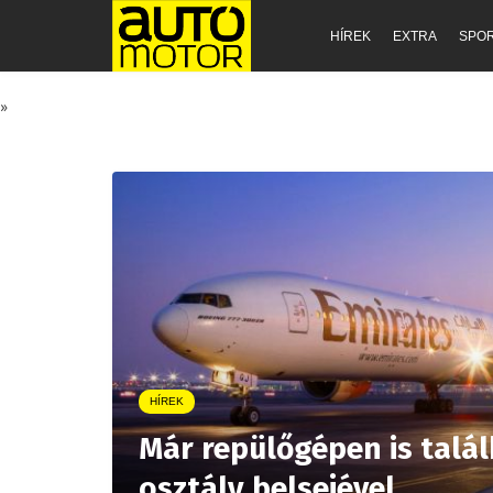
HÍREK
EXTRA
SPO
»
HÍREK
Már repülőgépen is talá
osztály belsejével