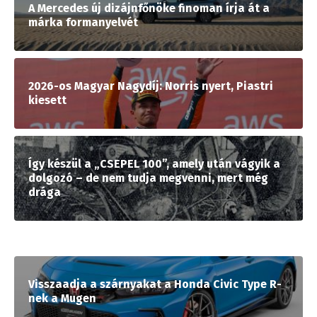
A Mercedes új dizájnfőnöke finoman írja át a
márka formanyelvét
2026-os Magyar Nagydíj: Norris nyert, Piastri
kiesett
Így készül a „CSEPEL 100”, amely után vágyik a
dolgozó – de nem tudja megvenni, mert még
drága
Visszaadja a szárnyakat a Honda Civic Type R-
nek a Mugen