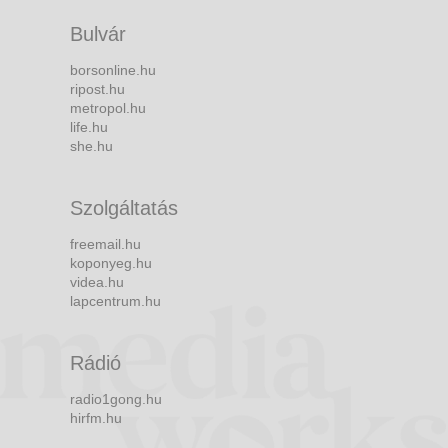
Bulvár
borsonline.hu
ripost.hu
metropol.hu
life.hu
she.hu
Szolgáltatás
freemail.hu
koponyeg.hu
videa.hu
lapcentrum.hu
Rádió
radio1gong.hu
hirfm.hu