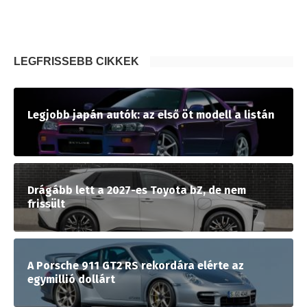
LEGFRISSEBB CIKKEK
Legjobb japán autók: az első öt modell a listán
Drágább lett a 2027-es Toyota bZ, de nem
frissült
A Porsche 911 GT2 RS rekordára elérte az
egymillió dollárt