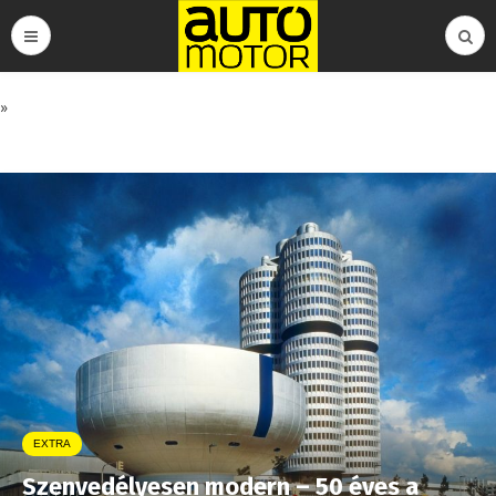
»
EXTRA
Szenvedélyesen modern – 50 éves a