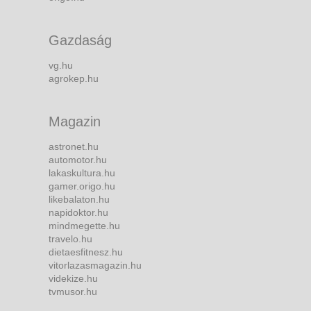
Gazdaság
vg.hu
agrokep.hu
Magazin
astronet.hu
automotor.hu
lakaskultura.hu
gamer.origo.hu
likebalaton.hu
napidoktor.hu
mindmegette.hu
travelo.hu
dietaesfitnesz.hu
vitorlazasmagazin.hu
videkize.hu
tvmusor.hu