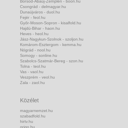
Borsod-Abaúj-Zemplén - boon.hu
Csongrád - delmagyar.hu
Dunaújváros - duol.hu
Fejér - feol.hu
Győr-Moson-Sopron - kisalfold.hu
Hajdú-Bihar - haon.hu
Heves - heol.hu
Jász-Nagykun-Szolnok - szoljon.hu
Komárom-Esztergom - kemma.hu
Nógrád - nool.hu
Somogy - sonline.hu
Szabolcs-Szatmár-Bereg - szon.hu
Tolna - teol.hu
Vas - vaol.hu
Veszprém - veol.hu
Zala - zaol.hu
Közélet
magyarnemzet.hu
szabadfold.hu
hirtv.hu
origo.hu