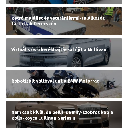
Retró majálist és veteránjármű-találkozót
tartottak Derecskén
Virtuális összkerékhajtással újít a Multivan
Robotizált váltóval újít a BMW Motorrad
Nem csak kívül, de belül is Emily-szobrot kap a
Rolls-Royce Cullinan Series II