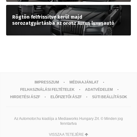
Rögtön felfrissítve kerül majd
sorozatgyártásba az orosz Aurus luxusautó
IMPRESSZUM
MÉDIAAJÁNLAT
FELHASZNÁLÁSI FELTÉTELEK
ADATVÉDELEM
HIRDETÉSI ÁSZF
ELŐFIZETŐI ÁSZF
SÜTI BEÁLLÍTÁSOK
Az Automotor.hu kiadója a Mediaworks Hungary Zrt. © Minden jog
fenntartva
VISSZA A TETEJÉRE