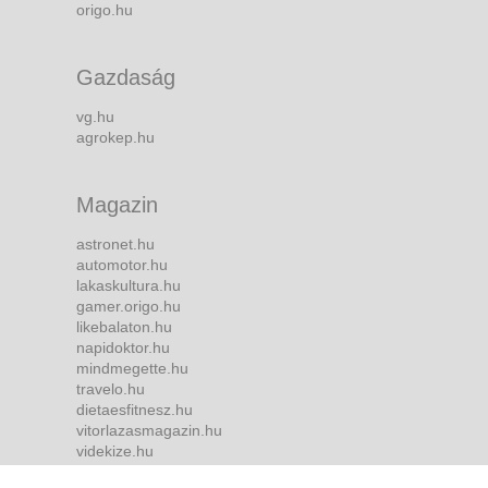
origo.hu
Gazdaság
vg.hu
agrokep.hu
Magazin
astronet.hu
automotor.hu
lakaskultura.hu
gamer.origo.hu
likebalaton.hu
napidoktor.hu
mindmegette.hu
travelo.hu
dietaesfitnesz.hu
vitorlazasmagazin.hu
videkize.hu
tvmusor.hu