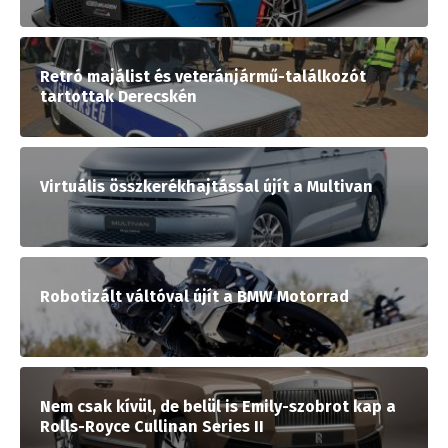
Retró majálist és veteránjármű-találkozót
tartottak Derecskén
Virtuális összkerékhajtással újít a Multivan
Robotizált váltóval újít a BMW Motorrad
Nem csak kívül, de belül is Emily-szobrot kap a
Rolls-Royce Cullinan Series II