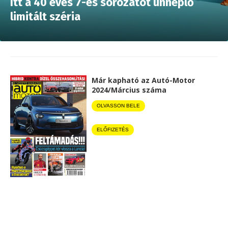
Itt a 40 éves 7-es sorozatot ünneplő
limitált széria
Már kapható az Autó-Motor
2024/Március száma
OLVASSON BELE
ELŐFIZETÉS