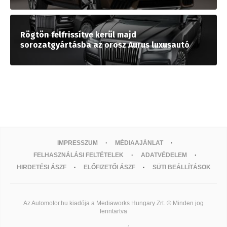
Rögtön felfrissítve kerül majd
sorozatgyártásba az orosz Aurus luxusautó
IMPRESSZUM
MÉDIAAJÁNLAT
FELHASZNÁLÁSI FELTÉTELEK
ADATVÉDELEM
HIRDETÉSI ÁSZF
ELŐFIZETŐI ÁSZF
SÜTI BEÁLLÍTÁSOK
Az Automotor.hu kiadója a Mediaworks Hungary Zrt. © Minden jog
fenntartva