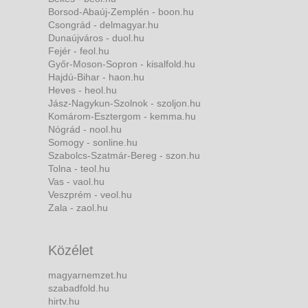
Borsod-Abaúj-Zemplén - boon.hu
Csongrád - delmagyar.hu
Dunaújváros - duol.hu
Fejér - feol.hu
Győr-Moson-Sopron - kisalfold.hu
Hajdú-Bihar - haon.hu
Heves - heol.hu
Jász-Nagykun-Szolnok - szoljon.hu
Komárom-Esztergom - kemma.hu
Nógrád - nool.hu
Somogy - sonline.hu
Szabolcs-Szatmár-Bereg - szon.hu
Tolna - teol.hu
Vas - vaol.hu
Veszprém - veol.hu
Zala - zaol.hu
Közélet
magyarnemzet.hu
szabadfold.hu
hirtv.hu