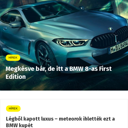
HÍREK
Megkésve bár, de itt a BMW 8-as First
Edition
HÍREK
Légből kapott luxus – meteorok ihlették ezt a
BMW kupét