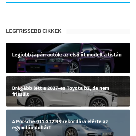
LEGFRISSEBB CIKKEK
Legjobb japán autók: az első öt modell a listán
Drágább lett a 2027-es Toyota bZ, de nem
frissült
A Porsche 911 GT2 RS rekordára elérte az
egymillió dollárt