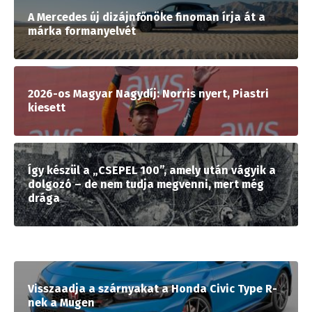
A Mercedes új dizájnfőnöke finoman írja át a
márka formanyelvét
2026-os Magyar Nagydíj: Norris nyert, Piastri
kiesett
Így készül a „CSEPEL 100”, amely után vágyik a
dolgozó – de nem tudja megvenni, mert még
drága
Visszaadja a szárnyakat a Honda Civic Type R-
nek a Mugen