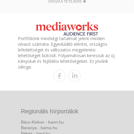
VISSZA A TETEJÉRE
Portfóliónk minőségi tartalmat jelent minden
olvasó számára. Egyedülálló elérést, országos
lefedettséget és változatos megjelenési
lehetőséget biztosít. Folyamatosan keressük az új
irányokat és fejlődési lehetőségeket. Ez jövőnk
záloga.
Regionális hírportálok
Bács-Kiskun - baon.hu
Baranya - bama.hu
Békés - beol.hu