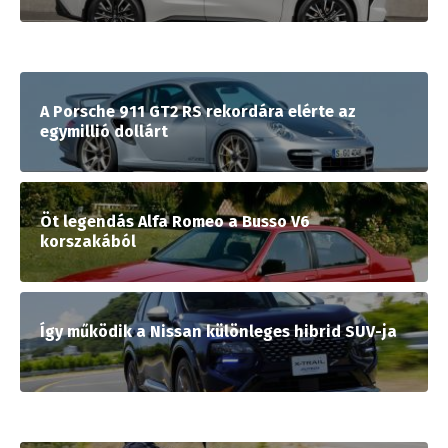
A Porsche 911 GT2 RS rekordára elérte az
egymillió dollárt
Öt legendás Alfa Romeo a Busso V6
korszakából
Így működik a Nissan különleges hibrid SUV-ja