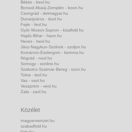
Békés - beol.hu
Borsod-Abaúj-Zemplén - boon.hu
Csongrád - delmagyar.hu
Dunaújváros - duol.hu
Fejér - feol.hu
Győr-Moson-Sopron - kisalfold.hu
Hajdú-Bihar - haon.hu
Heves - heol.hu
Jász-Nagykun-Szolnok - szoljon.hu
Komárom-Esztergom - kemma.hu
Nógrád - nool.hu
Somogy - sonline.hu
Szabolcs-Szatmár-Bereg - szon.hu
Tolna - teol.hu
Vas - vaol.hu
Veszprém - veol.hu
Zala - zaol.hu
Közélet
magyarnemzet.hu
szabadfold.hu
hirtv.hu