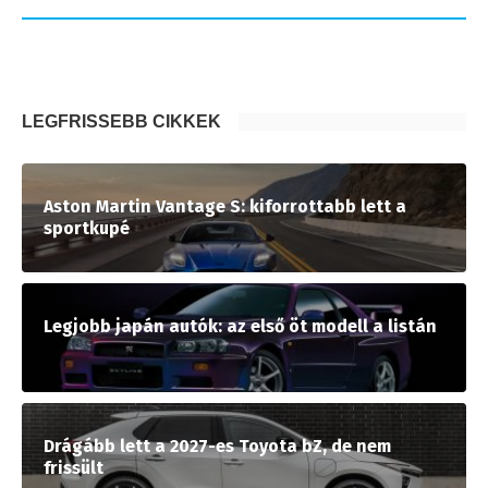
LEGFRISSEBB CIKKEK
Aston Martin Vantage S: kiforrottabb lett a
sportkupé
Legjobb japán autók: az első öt modell a listán
Drágább lett a 2027-es Toyota bZ, de nem
frissült