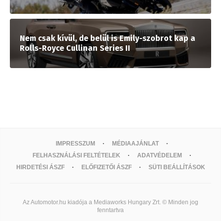
Nem csak kívül, de belül is Emily-szobrot kap a
Rolls-Royce Cullinan Series II
IMPRESSZUM
MÉDIAAJÁNLAT
FELHASZNÁLÁSI FELTÉTELEK
ADATVÉDELEM
HIRDETÉSI ÁSZF
ELŐFIZETŐI ÁSZF
SÜTI BEÁLLÍTÁSOK
Az Automotor.hu kiadója a Mediaworks Hungary Zrt. © Minden jog
fenntartva