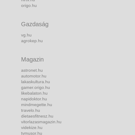
origo.hu
Gazdaság
vg.hu
agrokep.hu
Magazin
astronet.hu
automotor.hu
lakaskultura.hu
gamer.origo.hu
likebalaton.hu
napidoktor.hu
mindmegette.hu
travelo.hu
dietaesfitnesz.hu
vitorlazasmagazin.hu
videkize.hu
tvmusor.hu