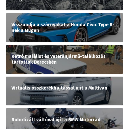
Visszaadja a szárnyakat a Honda Civic Type R-
nek a Mugen
Retró majálist és veteránjármű-találkozót
tartottak Derecskén
Virtuális összkerékhajtással újít a Multivan
Robotizált váltóval újít a BMW Motorrad