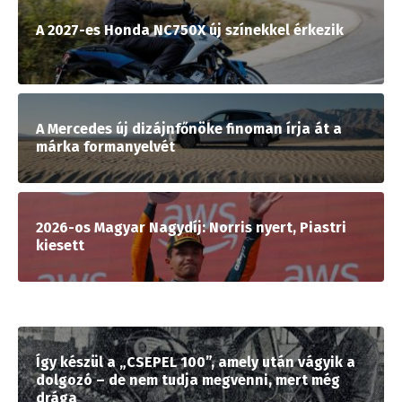
A 2027-es Honda NC750X új színekkel érkezik
A Mercedes új dizájnfőnöke finoman írja át a
márka formanyelvét
2026-os Magyar Nagydíj: Norris nyert, Piastri
kiesett
Így készül a „CSEPEL 100”, amely után vágyik a
dolgozó – de nem tudja megvenni, mert még
drága