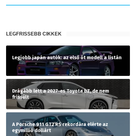
LEGFRISSEBB CIKKEK
Legjobb japán autók: az első öt modell a listán
Drágább lett a 2027-es Toyota bZ, de nem
frissült
A Porsche 911 GT2 RS rekordára elérte az
egymillió dollárt