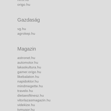
origo.hu
Gazdaság
vg.hu
agrokep.hu
Magazin
astronet.hu
automotor.hu
lakaskultura.hu
gamer.origo.hu
likebalaton.hu
napidoktor.hu
mindmegette.hu
travelo.hu
dietaesfitnesz.hu
vitorlazasmagazin.hu
videkize.hu
tvmusor.hu