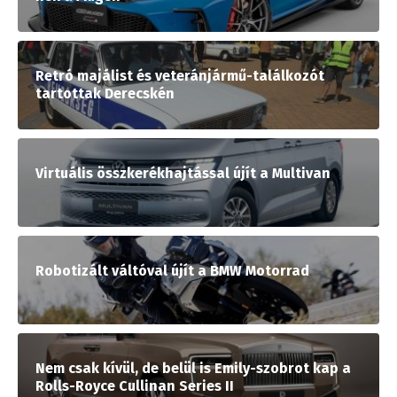
Retró majálist és veteránjármű-találkozót
tartottak Derecskén
Virtuális összkerékhajtással újít a Multivan
Robotizált váltóval újít a BMW Motorrad
Nem csak kívül, de belül is Emily-szobrot kap a
Rolls-Royce Cullinan Series II