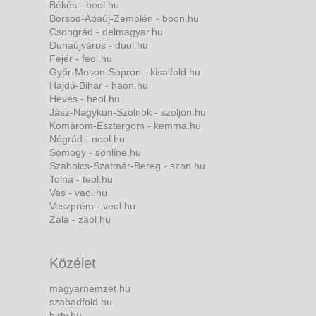
Békés - beol.hu
Borsod-Abaúj-Zemplén - boon.hu
Csongrád - delmagyar.hu
Dunaújváros - duol.hu
Fejér - feol.hu
Győr-Moson-Sopron - kisalfold.hu
Hajdú-Bihar - haon.hu
Heves - heol.hu
Jász-Nagykun-Szolnok - szoljon.hu
Komárom-Esztergom - kemma.hu
Nógrád - nool.hu
Somogy - sonline.hu
Szabolcs-Szatmár-Bereg - szon.hu
Tolna - teol.hu
Vas - vaol.hu
Veszprém - veol.hu
Zala - zaol.hu
Közélet
magyarnemzet.hu
szabadfold.hu
hirtv.hu