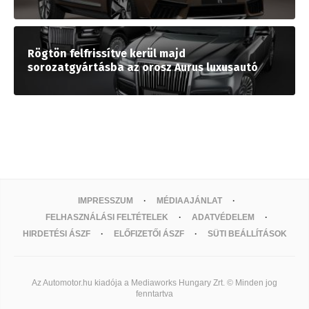
Rögtön felfrissítve kerül majd
sorozatgyártásba az orosz Aurus luxusautó
IMPRESSZUM
MÉDIAAJÁNLAT
FELHASZNÁLÁSI FELTÉTELEK
ADATVÉDELEM
HIRDETÉSI ÁSZF
ELŐFIZETŐI ÁSZF
SÜTI BEÁLLÍTÁSOK
Az Automotor.hu kiadója a Mediaworks Hungary Zrt. © Minden jog
fenntartva