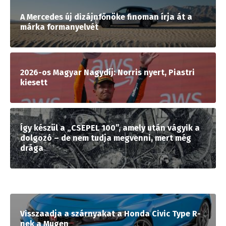
A Mercedes új dizájnfőnöke finoman írja át a
márka formanyelvét
2026-os Magyar Nagydíj: Norris nyert, Piastri
kiesett
Így készül a „CSEPEL 100”, amely után vágyik a
dolgozó – de nem tudja megvenni, mert még
drága
Visszaadja a szárnyakat a Honda Civic Type R-
nek a Mugen