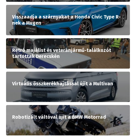
Visszaadja a szárnyakat a Honda Civic Type R-
nek a Mugen
Retró majálist és veteránjármű-találkozót
tartottak Derecskén
Virtuális összkerékhajtással újít a Multivan
Robotizált váltóval újít a BMW Motorrad