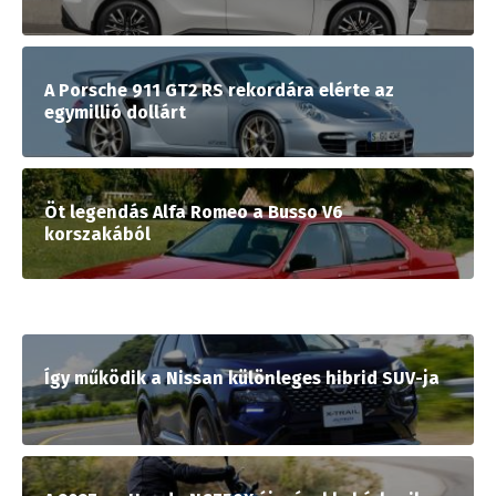
A Porsche 911 GT2 RS rekordára elérte az
egymillió dollárt
Öt legendás Alfa Romeo a Busso V6
korszakából
Így működik a Nissan különleges hibrid SUV-ja