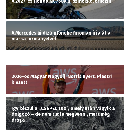
A 2027-es Honda NC750X új színekkel érkezik
A Mercedes új dizájnfőnöke finoman írja át a
márka formanyelvét
2026-os Magyar Nagydíj: Norris nyert, Piastri
kiesett
Így készül a „CSEPEL 100”, amely után vágyik a
dolgozó – de nem tudja megvenni, mert még
drága