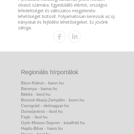
olvasó számára. Egyedülálló elérést, országos
lefedettséget és változatos megjelenési
lehetőséget biztosít. Folyamatosan keressük az új
irányokat és fejlődési lehetőségeket. Ez jövőnk
záloga.
Regionális hírportálok
Bács-Kiskun - baon.hu
Baranya - bama.hu
Békés - beol.hu
Borsod-Abaúj-Zemplén - boon.hu
Csongrád - delmagyar.hu
Dunaújváros - duol.hu
Fejér - feol.hu
Győr-Moson-Sopron - kisalfold.hu
Hajdú-Bihar - haon.hu