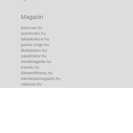
Magazin
astronet.hu
automotor.hu
lakaskultura.hu
gamer.origo.hu
likebalaton.hu
napidoktor.hu
mindmegette.hu
travelo.hu
dietaesfitnesz.hu
vitorlazasmagazin.hu
videkize.hu
tvmusor.hu
Bulvár
borsonline.hu
ripost.hu
metropol.hu