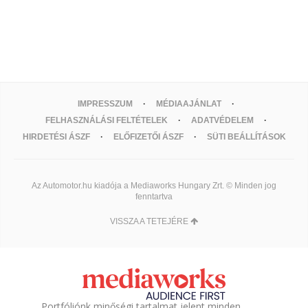
IMPRESSZUM
MÉDIAAJÁNLAT
FELHASZNÁLÁSI FELTÉTELEK
ADATVÉDELEM
HIRDETÉSI ÁSZF
ELŐFIZETŐI ÁSZF
SÜTI BEÁLLÍTÁSOK
Az Automotor.hu kiadója a Mediaworks Hungary Zrt. © Minden jog
fenntartva
VISSZA A TETEJÉRE
Portfóliónk minőségi tartalmat jelent minden