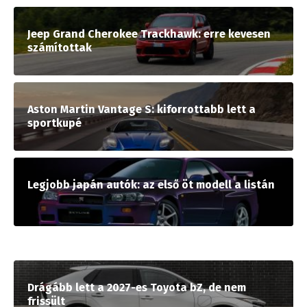
Jeep Grand Cherokee Trackhawk: erre kevesen
számítottak
Aston Martin Vantage S: kiforrottabb lett a
sportkupé
Legjobb japán autók: az első öt modell a listán
Drágább lett a 2027-es Toyota bZ, de nem
frissült