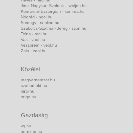
Heves - heol.hu
Jász-Nagykun-Szolnok - szoljon.hu
Komárom-Esztergom - kemma.hu
Nógrád - nool.hu
Somogy - sonline.hu
Szabolcs-Szatmár-Bereg - szon.hu
Tolna - teol.hu
Vas - vaol.hu
Veszprém - veol.hu
Zala - zaol.hu
Közélet
magyarnemzet.hu
szabadfold.hu
hirtv.hu
origo.hu
Gazdaság
vg.hu
agrokep.hu