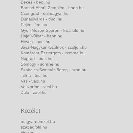
Békés - beol.hu
Borsod-Abaúj-Zemplén - boon.hu
Csongrád - delmagyar.hu
Dunaújváros - duol.hu
Fejér - feol.hu
Győr-Moson-Sopron - kisalfold.hu
Hajdú-Bihar - haon.hu
Heves - heol.hu
Jász-Nagykun-Szolnok - szoljon.hu
Komárom-Esztergom - kemma.hu
Nógrád - nool.hu
Somogy - sonline.hu
Szabolcs-Szatmár-Bereg - szon.hu
Tolna - teol.hu
Vas - vaol.hu
Veszprém - veol.hu
Zala - zaol.hu
Közélet
magyarnemzet.hu
szabadfold.hu
hirtv.hu