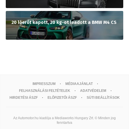
20 lóerőt kapott, 20 kg-ot leadott a BMW M4 CS
IMPRESSZUM
MÉDIAAJÁNLAT
FELHASZNÁLÁSI FELTÉTELEK
ADATVÉDELEM
HIRDETÉSI ÁSZF
ELŐFIZETŐI ÁSZF
SÜTI BEÁLLÍTÁSOK
Az Automotor.hu kiadója a Mediaworks Hungary Zrt. © Minden jog
fenntartva