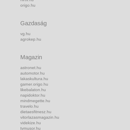
origo.hu
Gazdaság
vg.hu
agrokep.hu
Magazin
astronet.hu
automotor.hu
lakaskultura.hu
gamer.origo.hu
likebalaton.hu
napidoktor.hu
mindmegette.hu
travelo.hu
dietaesfitnesz.hu
vitorlazasmagazin.hu
videkize.hu
tvmusor.hu