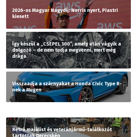
2026-os Magyar Nagydíj: Norris nyert, Piastri
kiesett
Így készül a „CSEPEL 100”, amely után vágyik a
dolgozó – de nem tudja megvenni, mert még
drága
Visszaadja a szárnyakat a Honda Civic Type R-
nek a Mugen
Retró majálist és veteránjármű-találkozót
tartottak Derecskén