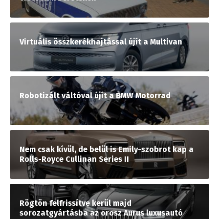
Virtuális összkerékhajtással újít a Multivan
Robotizált váltóval újít a BMW Motorrad
Nem csak kívül, de belül is Emily-szobrot kap a
Rolls-Royce Cullinan Series II
Rögtön felfrissítve kerül majd
sorozatgyártásba az orosz Aurus luxusautó