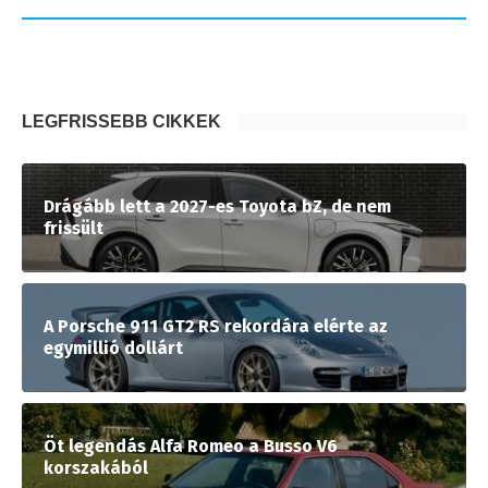
LEGFRISSEBB CIKKEK
Drágább lett a 2027-es Toyota bZ, de nem
frissült
A Porsche 911 GT2 RS rekordára elérte az
egymillió dollárt
Öt legendás Alfa Romeo a Busso V6
korszakából