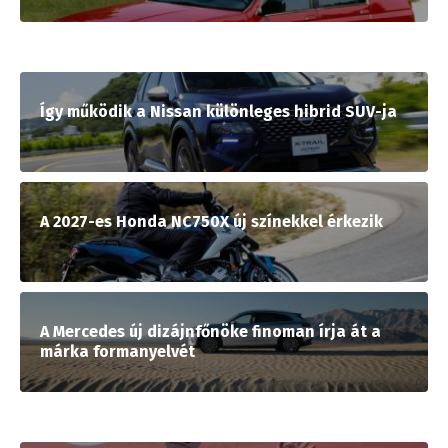
Így működik a Nissan különleges hibrid SUV-ja
A 2027-es Honda NC750X új színekkel érkezik
A Mercedes új dizájnfőnöke finoman írja át a
márka formanyelvét