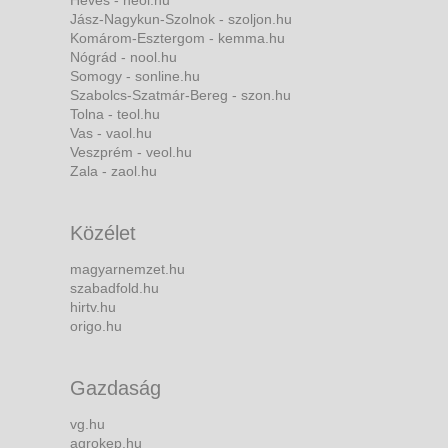
Heves - heol.hu
Jász-Nagykun-Szolnok - szoljon.hu
Komárom-Esztergom - kemma.hu
Nógrád - nool.hu
Somogy - sonline.hu
Szabolcs-Szatmár-Bereg - szon.hu
Tolna - teol.hu
Vas - vaol.hu
Veszprém - veol.hu
Zala - zaol.hu
Közélet
magyarnemzet.hu
szabadfold.hu
hirtv.hu
origo.hu
Gazdaság
vg.hu
agrokep.hu