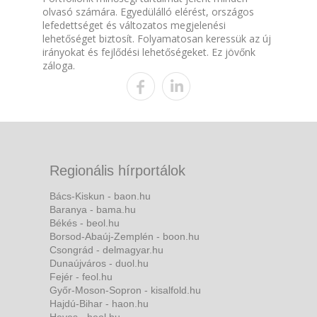
olvasó számára. Egyedülálló elérést, országos
lefedettséget és változatos megjelenési
lehetőséget biztosít. Folyamatosan keressük az új
irányokat és fejlődési lehetőségeket. Ez jövőnk
záloga.
Regionális hírportálok
Bács-Kiskun - baon.hu
Baranya - bama.hu
Békés - beol.hu
Borsod-Abaúj-Zemplén - boon.hu
Csongrád - delmagyar.hu
Dunaújváros - duol.hu
Fejér - feol.hu
Győr-Moson-Sopron - kisalfold.hu
Hajdú-Bihar - haon.hu