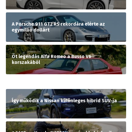
A Porsche 911 GT2 RS rekordára elérte az
egymillió dollárt
Öt legendás Alfa Romeo a Busso V6
korszakából
Így működik a Nissan különleges hibrid SUV-ja