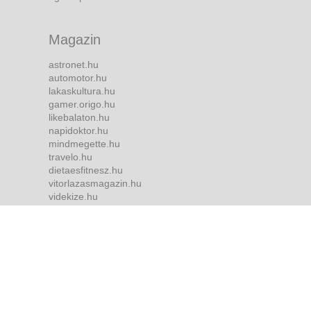
Magazin
astronet.hu
automotor.hu
lakaskultura.hu
gamer.origo.hu
likebalaton.hu
napidoktor.hu
mindmegette.hu
travelo.hu
dietaesfitnesz.hu
vitorlazasmagazin.hu
videkize.hu
tvmusor.hu
Bulvár
borsonline.hu
ripost.hu
metropol.hu