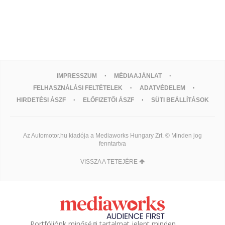
IMPRESSZUM
MÉDIAAJÁNLAT
FELHASZNÁLÁSI FELTÉTELEK
ADATVÉDELEM
HIRDETÉSI ÁSZF
ELŐFIZETŐI ÁSZF
SÜTI BEÁLLÍTÁSOK
Az Automotor.hu kiadója a Mediaworks Hungary Zrt. © Minden jog
fenntartva
VISSZA A TETEJÉRE
Portfóliónk minőségi tartalmat jelent minden