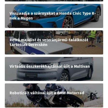
Visszaadja a szárnyakat a Honda Civic Type R-
nek a Mugen
Retró majálist és veteránjármű-találkozót
tartottak Derecskén
Virtuális összkerékhajtással újít a Multivan
Robotizált váltóval újít a BMW Motorrad