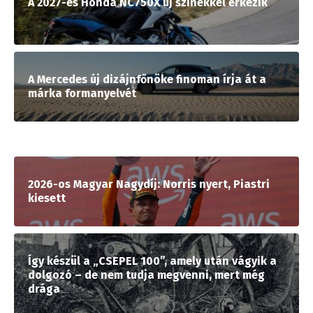
A 2027-es Honda NC750X új színekkel érkezik
A Mercedes új dizájnfőnöke finoman írja át a
márka formanyelvét
2026-os Magyar Nagydíj: Norris nyert, Piastri
kiesett
Így készül a „CSEPEL 100”, amely után vágyik a
dolgozó – de nem tudja megvenni, mert még
drága