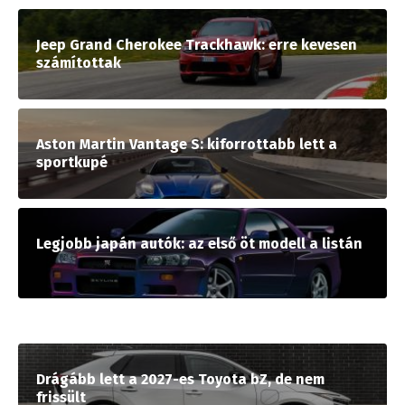
Jeep Grand Cherokee Trackhawk: erre kevesen
számítottak
Aston Martin Vantage S: kiforrottabb lett a
sportkupé
Legjobb japán autók: az első öt modell a listán
Drágább lett a 2027-es Toyota bZ, de nem
frissült