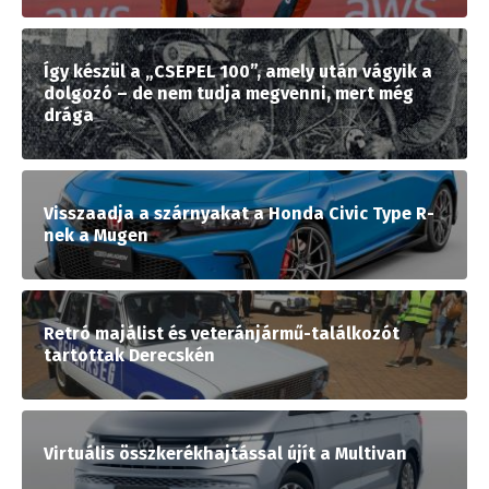
Így készül a „CSEPEL 100”, amely után vágyik a
dolgozó – de nem tudja megvenni, mert még
drága
Visszaadja a szárnyakat a Honda Civic Type R-
nek a Mugen
Retró majálist és veteránjármű-találkozót
tartottak Derecskén
Virtuális összkerékhajtással újít a Multivan