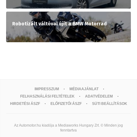
Robotizált váltóval újít a BMW Motorrad
IMPRESSZUM
MÉDIAAJÁNLAT
FELHASZNÁLÁSI FELTÉTELEK
ADATVÉDELEM
HIRDETÉSI ÁSZF
ELŐFIZETŐI ÁSZF
SÜTI BEÁLLÍTÁSOK
Az Automotor.hu kiadója a Mediaworks Hungary Zrt. © Minden jog
fenntartva