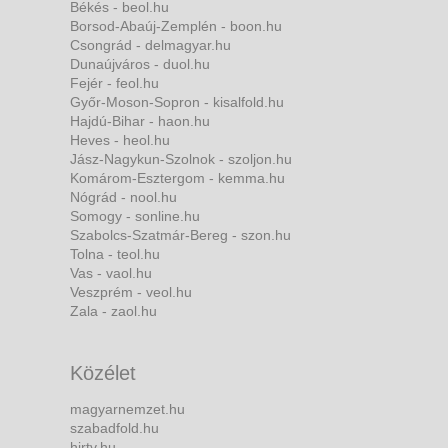
Békés - beol.hu
Borsod-Abaúj-Zemplén - boon.hu
Csongrád - delmagyar.hu
Dunaújváros - duol.hu
Fejér - feol.hu
Győr-Moson-Sopron - kisalfold.hu
Hajdú-Bihar - haon.hu
Heves - heol.hu
Jász-Nagykun-Szolnok - szoljon.hu
Komárom-Esztergom - kemma.hu
Nógrád - nool.hu
Somogy - sonline.hu
Szabolcs-Szatmár-Bereg - szon.hu
Tolna - teol.hu
Vas - vaol.hu
Veszprém - veol.hu
Zala - zaol.hu
Közélet
magyarnemzet.hu
szabadfold.hu
hirtv.hu