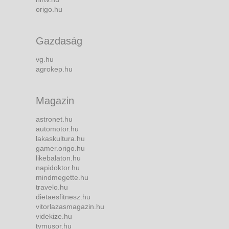
origo.hu
Gazdaság
vg.hu
agrokep.hu
Magazin
astronet.hu
automotor.hu
lakaskultura.hu
gamer.origo.hu
likebalaton.hu
napidoktor.hu
mindmegette.hu
travelo.hu
dietaesfitnesz.hu
vitorlazasmagazin.hu
videkize.hu
tvmusor.hu