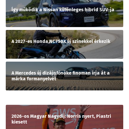
Így működik a Nissan különleges hibrid SUV-ja
A 2027-es Honda NC750X új színekkel érkezik
A Mercedes új dizájnfőnöke finoman írja át a
márka formanyelvét
2026-os Magyar Nagydíj: Norris nyert, Piastri
kiesett