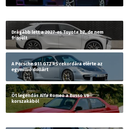
Drágább lett a 2027-es Toyota bZ, de nem
frissült
A Porsche 911 GT2 RS rekordára elérte az
egymillió dollárt
Öt legendás Alfa Romeo a Busso V6
korszakából