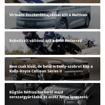
Virtuális összkerékhajtással újít a Multivan
Robotizált váltóval újít a BMW Motorrad
Nem csak kívül, de belül is Emily-szobrot kap a
Rolls-Royce Cullinan Series II
Rögtön felfrissítve kerül majd
sorozatgyártásba az orosz Aurus luxusautó