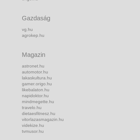
Gazdaság
vg.hu
agrokep.hu
Magazin
astronet.hu
automotor.hu
lakaskultura.hu
gamer.origo.hu
likebalaton.hu
napidoktor.hu
mindmegette.hu
travelo.hu
dietaesfitnesz.hu
vitorlazasmagazin.hu
videkize.hu
tvmusor.hu