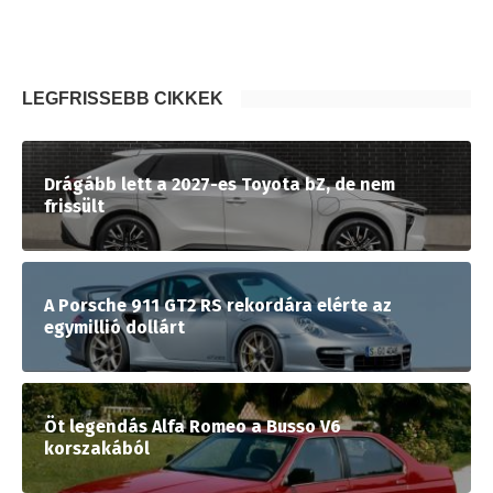
LEGFRISSEBB CIKKEK
Drágább lett a 2027-es Toyota bZ, de nem
frissült
A Porsche 911 GT2 RS rekordára elérte az
egymillió dollárt
Öt legendás Alfa Romeo a Busso V6
korszakából