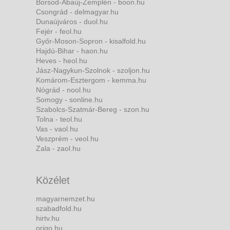
Borsod-Abaúj-Zemplén - boon.hu
Csongrád - delmagyar.hu
Dunaújváros - duol.hu
Fejér - feol.hu
Győr-Moson-Sopron - kisalfold.hu
Hajdú-Bihar - haon.hu
Heves - heol.hu
Jász-Nagykun-Szolnok - szoljon.hu
Komárom-Esztergom - kemma.hu
Nógrád - nool.hu
Somogy - sonline.hu
Szabolcs-Szatmár-Bereg - szon.hu
Tolna - teol.hu
Vas - vaol.hu
Veszprém - veol.hu
Zala - zaol.hu
Közélet
magyarnemzet.hu
szabadfold.hu
hirtv.hu
origo.hu