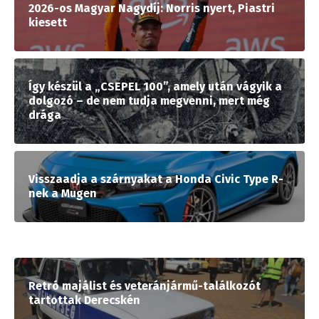
2026-os Magyar Nagydíj: Norris nyert, Piastri
kiesett
Így készül a „CSEPEL 100”, amely után vágyik a
dolgozó – de nem tudja megvenni, mert még
drága
Visszaadja a szárnyakat a Honda Civic Type R-
nek a Mugen
Retró majálist és veteránjármű-találkozót
tartottak Derecskén