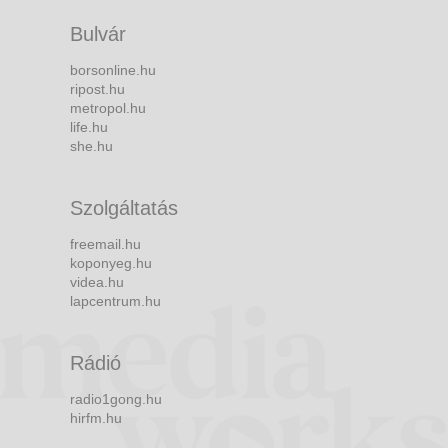
Bulvár
borsonline.hu
ripost.hu
metropol.hu
life.hu
she.hu
Szolgáltatás
freemail.hu
koponyeg.hu
videa.hu
lapcentrum.hu
Rádió
radio1gong.hu
hirfm.hu