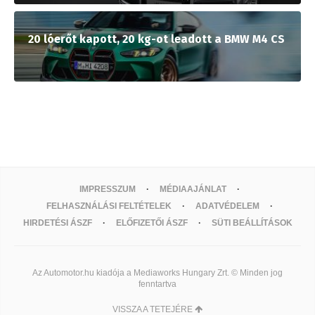
20 lóerőt kapott, 20 kg-ot leadott a BMW M4 CS
IMPRESSZUM
MÉDIAAJÁNLAT
FELHASZNÁLÁSI FELTÉTELEK
ADATVÉDELEM
HIRDETÉSI ÁSZF
ELŐFIZETŐI ÁSZF
SÜTI BEÁLLÍTÁSOK
Az Automotor.hu kiadója a Mediaworks Hungary Zrt. © Minden jog
fenntartva
VISSZA A TETEJÉRE