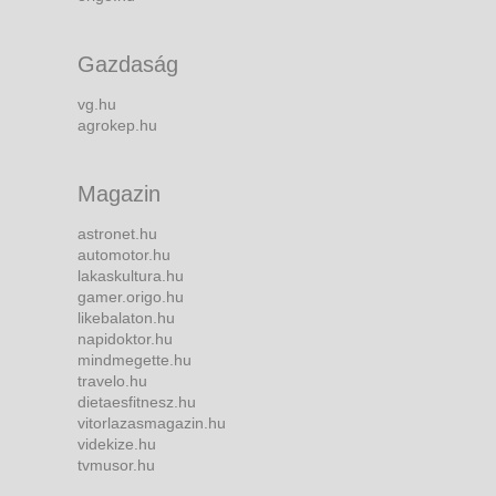
Gazdaság
vg.hu
agrokep.hu
Magazin
astronet.hu
automotor.hu
lakaskultura.hu
gamer.origo.hu
likebalaton.hu
napidoktor.hu
mindmegette.hu
travelo.hu
dietaesfitnesz.hu
vitorlazasmagazin.hu
videkize.hu
tvmusor.hu