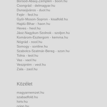
Borsod-Abaúj-Zemplén - boon.hu
Csongrád - delmagyar.hu
Dunaújváros - duol.hu
Fejér - feol.hu
Győr-Moson-Sopron - kisalfold.hu
Hajdú-Bihar - haon.hu
Heves - heol.hu
Jász-Nagykun-Szolnok - szoljon.hu
Komárom-Esztergom - kemma.hu
Nógrád - nool.hu
Somogy - sonline.hu
Szabolcs-Szatmár-Bereg - szon.hu
Tolna - teol.hu
Vas - vaol.hu
Veszprém - veol.hu
Zala - zaol.hu
Közélet
magyarnemzet.hu
szabadfold.hu
hirtv.hu
origo.hu