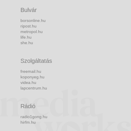
Bulvár
borsonline.hu
ripost.hu
metropol.hu
life.hu
she.hu
Szolgáltatás
freemail.hu
koponyeg.hu
videa.hu
lapcentrum.hu
Rádió
radio1gong.hu
hirfm.hu