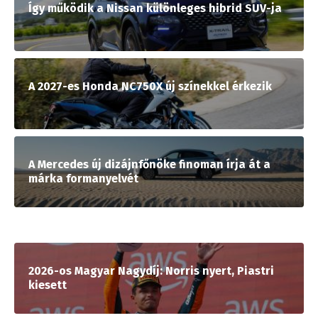
Így működik a Nissan különleges hibrid SUV-ja
A 2027-es Honda NC750X új színekkel érkezik
A Mercedes új dizájnfőnöke finoman írja át a
márka formanyelvét
2026-os Magyar Nagydíj: Norris nyert, Piastri
kiesett