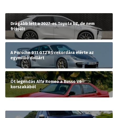
Drágább lett a 2027-es Toyota bZ, de nem
frissült
A Porsche 911 GT2 RS rekordára elérte az
egymillió dollárt
Öt legendás Alfa Romeo a Busso V6
korszakából