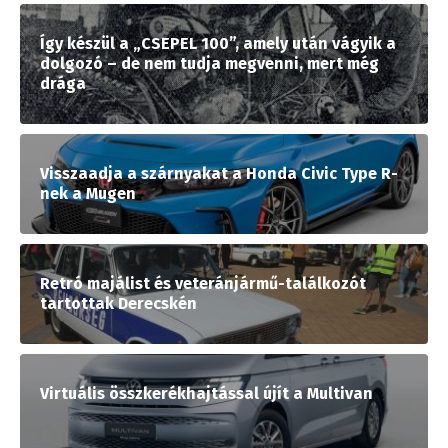
Így készül a „CSEPEL 100”, amely után vágyik a
dolgozó – de nem tudja megvenni, mert még
drága
Visszaadja a szárnyakat a Honda Civic Type R-
nek a Mugen
Retró majálist és veteránjármű-találkozót
tartottak Derecskén
Virtuális összkerékhajtással újít a Multivan