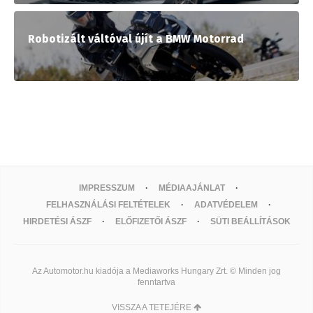
Robotizált váltóval újít a BMW Motorrad
IMPRESSZUM
MÉDIAAJÁNLAT
FELHASZNÁLÁSI FELTÉTELEK
ADATVÉDELEM
HIRDETÉSI ÁSZF
ELŐFIZETŐI ÁSZF
SÜTI BEÁLLÍTÁSOK
Az Automotor.hu kiadója a Mediaworks Hungary Zrt. © Minden jog
fenntartva
VISSZA A TETEJÉRE