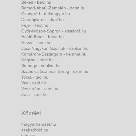
Békés - beol.hu
Borsod-Abaúj-Zemplén - boon.hu
Csongrád - delmagyar.hu
Dunaújváros - duol.hu
Fejér - feol.hu
Győr-Moson-Sopron - kisalfold.hu
Hajdú-Bihar - haon.hu
Heves - heol.hu
Jász-Nagykun-Szolnok - szoljon.hu
Komárom-Esztergom - kemma.hu
Nógrád - nool.hu
Somogy - sonline.hu
Szabolcs-Szatmár-Bereg - szon.hu
Tolna - teol.hu
Vas - vaol.hu
Veszprém - veol.hu
Zala - zaol.hu
Közélet
magyarnemzet.hu
szabadfold.hu
hirtv.hu