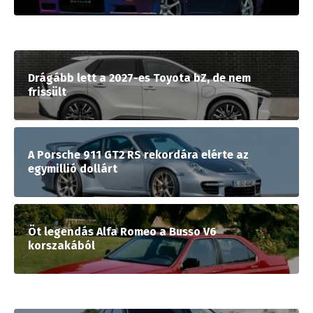
Drágább lett a 2027-es Toyota bZ, de nem
frissült
A Porsche 911 GT2 RS rekordára elérte az
egymillió dollárt
Öt legendás Alfa Romeo a Busso V6
korszakából