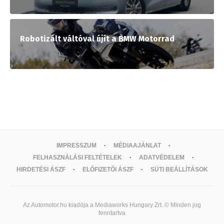
Robotizált váltóval újít a BMW Motorrad
IMPRESSZUM
MÉDIAAJÁNLAT
FELHASZNÁLÁSI FELTÉTELEK
ADATVÉDELEM
HIRDETÉSI ÁSZF
ELŐFIZETŐI ÁSZF
SÜTI BEÁLLÍTÁSOK
Az Automotor.hu kiadója a Mediaworks Hungary Zrt. © Minden jog
fenntartva