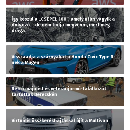
Így készül a „CSEPEL 100”, amely után vágyik a
dolgozó – de nem tudja megvenni, mert még
drága
Visszaadja a szárnyakat a Honda Civic Type R-
nek a Mugen
Retró majálist és veteránjármű-találkozót
tartottak Derecskén
Virtuális összkerékhajtással újít a Multivan