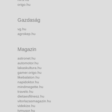
origo.hu
Gazdaság
vg.hu
agrokep.hu
Magazin
astronet.hu
automotor.hu
lakaskultura.hu
gamer.origo.hu
likebalaton.hu
napidoktor.hu
mindmegette.hu
travelo.hu
dietaesfitnesz.hu
vitorlazasmagazin.hu
videkize.hu
tvmusor.hu