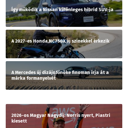
Így működik a Nissan különleges hibrid SUV-ja
A 2027-es Honda NC750X új színekkel érkezik
A Mercedes új dizájnfőnöke finoman írja át a
márka formanyelvét
2026-os Magyar Nagydíj: Norris nyert, Piastri
kiesett