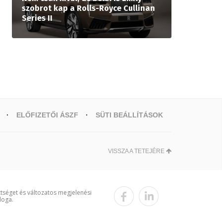
szobrot kap a Rolls-Royce Cullinan
Series II
ELŐFIZETŐI ÁSZF
SÜTI BEÁLLÍTÁSOK
VISSZA A TETEJÉRE
ttséget és változatos megjelenési
loga.