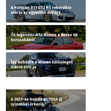
A Porsche 911 GT2 RS rekordára
elérte az egymillió dollárt
Öt legendás Alfa Romeo a Busso V6
korszakából
Így működik a Nissan különleges
hibrid SUV-ja
A 2027-es Honda NC750X új
színekkel érkezik