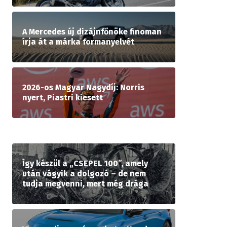
A Mercedes új dizájnfőnöke finoman
írja át a márka formanyelvét
2026-os Magyar Nagydíj: Norris
nyert, Piastri kiesett
Így készül a „CSEPEL 100”, amely
után vágyik a dolgozó – de nem
tudja megvenni, mert még drága