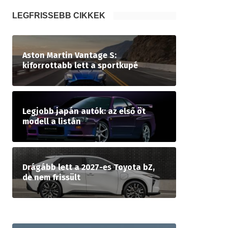
LEGFRISSEBB CIKKEK
Aston Martin Vantage S:
kiforrottabb lett a sportkupé
Legjobb japán autók: az első öt
modell a listán
Drágább lett a 2027-es Toyota bZ,
de nem frissült