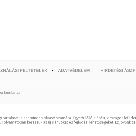
ZNÁLÁSI FELTÉTELEK
ADATVÉDELEM
HIRDETÉSI ÁSZF
g fenntartva
i tartalmat jelent minden olvasó számára. Egyedülálló elérést, országos lefede
t. Folyamatosan keressük az új irányokat és fejlődési lehetőségeket. Ez jövőnk zá