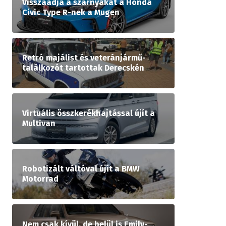
Visszaadja a szárnyakat a Honda
Civic Type R-nek a Mugen
Retró majálist és veteránjármű-
találkozót tartottak Derecskén
Virtuális összkerékhajtással újít a
Multivan
Robotizált váltóval újít a BMW
Motorrad
Nem csak kívül, de belül is Emily-