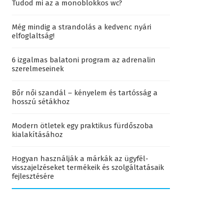
Tudod mi az a monoblokkos wc?
Még mindig a strandolás a kedvenc nyári
elfoglaltság!
6 izgalmas balatoni program az adrenalin
szerelmeseinek
Bőr női szandál – kényelem és tartósság a
hosszú sétákhoz
Modern ötletek egy praktikus fürdőszoba
kialakításához
Hogyan használják a márkák az ügyfél-
visszajelzéseket termékeik és szolgáltatásaik
fejlesztésére