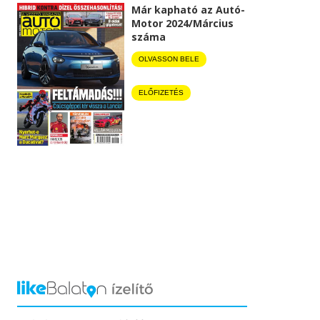
Már kapható az Autó-
Motor 2024/Március
száma
OLVASSON BELE
ELŐFIZETÉS