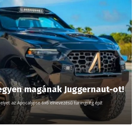
Vegyen magának Juggernaut-ot!
elyet az Apocalypse 6x6 elnevezésű tuningcég épít