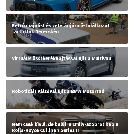
Retró majálist és veteránjármű-találkozót
tartottak Derecskén
Virtuális összkerékhajtással újít a Multivan
Robotizált váltóval újít a BMW Motorrad
Nem csak kívül, de belül is Emily-szobrot kap a
Rolls-Royce Cullinan Series II