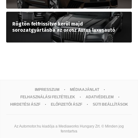
Rögtön felfrissítve kerül majd
sorozatgyártásba az orosz Aurus luxusautó
IMPRESSZUM
MÉDIAAJÁNLAT
FELHASZNÁLÁSI FELTÉTELEK
ADATVÉDELEM
HIRDETÉSI ÁSZF
ELŐFIZETŐI ÁSZF
SÜTI BEÁLLÍTÁSOK
Az Automotor.hu kiadója a Mediaworks Hungary Zrt. © Minden jog
fenntartva