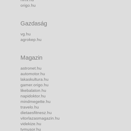
origo.hu
Gazdaság
vg.hu
agrokep.hu
Magazin
astronet.hu
automotor.hu
lakaskultura.hu
gamer.origo.hu
likebalaton.hu
napidoktor.hu
mindmegette.hu
travelo.hu
dietaesfitnesz.hu
vitorlazasmagazin.hu
videkize.hu
tvmusor.hu