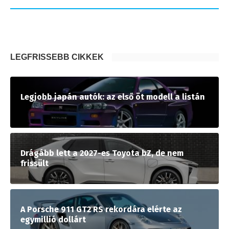
LEGFRISSEBB CIKKEK
Legjobb japán autók: az első öt modell a listán
Drágább lett a 2027-es Toyota bZ, de nem
frissült
A Porsche 911 GT2 RS rekordára elérte az
egymillió dollárt