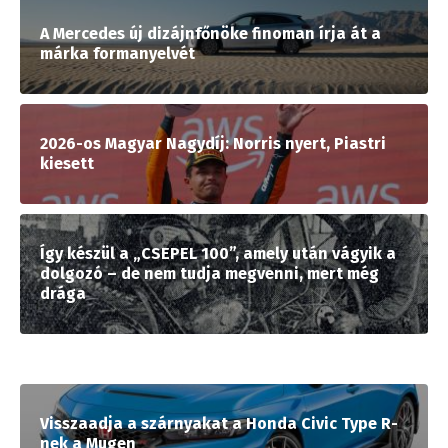
A Mercedes új dizájnfőnöke finoman írja át a
márka formanyelvét
2026-os Magyar Nagydíj: Norris nyert, Piastri
kiesett
Így készül a „CSEPEL 100”, amely után vágyik a
dolgozó – de nem tudja megvenni, mert még
drága
Visszaadja a szárnyakat a Honda Civic Type R-
nek a Mugen