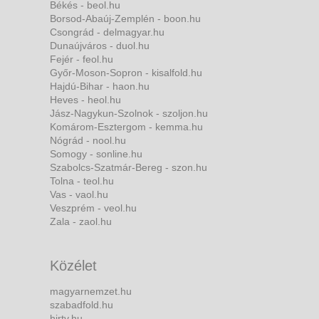
Békés - beol.hu
Borsod-Abaúj-Zemplén - boon.hu
Csongrád - delmagyar.hu
Dunaújváros - duol.hu
Fejér - feol.hu
Győr-Moson-Sopron - kisalfold.hu
Hajdú-Bihar - haon.hu
Heves - heol.hu
Jász-Nagykun-Szolnok - szoljon.hu
Komárom-Esztergom - kemma.hu
Nógrád - nool.hu
Somogy - sonline.hu
Szabolcs-Szatmár-Bereg - szon.hu
Tolna - teol.hu
Vas - vaol.hu
Veszprém - veol.hu
Zala - zaol.hu
Közélet
magyarnemzet.hu
szabadfold.hu
hirtv.hu