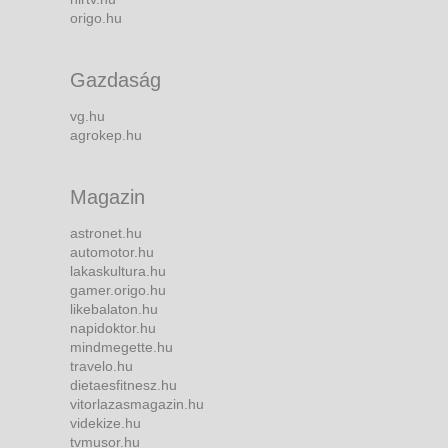
origo.hu
Gazdaság
vg.hu
agrokep.hu
Magazin
astronet.hu
automotor.hu
lakaskultura.hu
gamer.origo.hu
likebalaton.hu
napidoktor.hu
mindmegette.hu
travelo.hu
dietaesfitnesz.hu
vitorlazasmagazin.hu
videkize.hu
tvmusor.hu