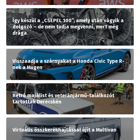
Így készül a „CSEPEL 100”, amely után vágyik a
dolgozó – de nem tudja megvenni, mert még
drága
Visszaadja a szárnyakat a Honda Civic Type R-
nek a Mugen
Retró majálist és veteránjármű-találkozót
tartottak Derecskén
Virtuális összkerékhajtással újít a Multivan