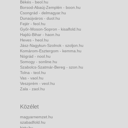
Békés - beol.hu
Borsod-Abaúj-Zemplén - boon.hu
Csongrád - delmagyar.hu
Dunaújváros - duol.hu
Fejér - feol.hu
Győr-Moson-Sopron - kisalfold.hu
Hajdú-Bihar - haon.hu
Heves - heol.hu
Jász-Nagykun-Szolnok - szoljon.hu
Komárom-Esztergom - kemma.hu
Nógrád - nool.hu
Somogy - sonline.hu
Szabolcs-Szatmár-Bereg - szon.hu
Tolna - teol.hu
Vas - vaol.hu
Veszprém - veol.hu
Zala - zaol.hu
Közélet
magyarnemzet.hu
szabadfold.hu
hirtv.hu