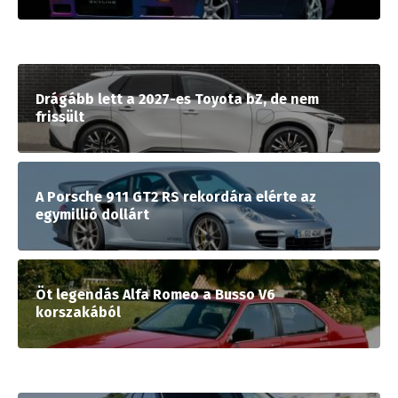
Drágább lett a 2027-es Toyota bZ, de nem
frissült
A Porsche 911 GT2 RS rekordára elérte az
egymillió dollárt
Öt legendás Alfa Romeo a Busso V6
korszakából