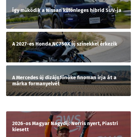
Így működik a Nissan különleges hibrid SUV-ja
A 2027-es Honda NC750X új színekkel érkezik
A Mercedes új dizájnfőnöke finoman írja át a
márka formanyelvét
2026-os Magyar Nagydíj: Norris nyert, Piastri
kiesett