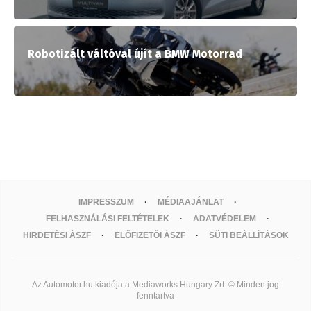
Robotizált váltóval újít a BMW Motorrad
IMPRESSZUM
MÉDIAAJÁNLAT
FELHASZNÁLÁSI FELTÉTELEK
ADATVÉDELEM
HIRDETÉSI ÁSZF
ELŐFIZETŐI ÁSZF
SÜTI BEÁLLÍTÁSOK
Az Automotor.hu kiadója a Mediaworks Hungary Zrt. © Minden jog
fenntartva