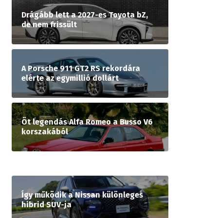
Drágább lett a 2027-es Toyota bZ,
de nem frissült
A Porsche 911 GT2 RS rekordára
elérte az egymillió dollárt
Öt legendás Alfa Romeo a Busso V6
korszakából
Így működik a Nissan különleges
hibrid SUV-ja