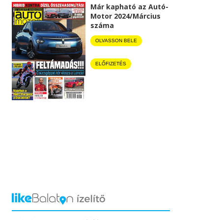
Már kapható az Autó-
Motor 2024/Március
száma
OLVASSON BELE
ELŐFIZETÉS