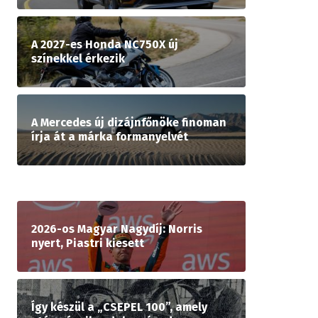
A 2027-es Honda NC750X új
színekkel érkezik
A Mercedes új dizájnfőnöke finoman
írja át a márka formanyelvét
2026-os Magyar Nagydíj: Norris
nyert, Piastri kiesett
Így készül a „CSEPEL 100”, amely