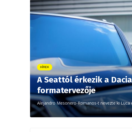
HÍREK
A Seattól érkezik a Dac
formatervezője
Alejandro Mesonero-Romanos-t nevezte ki Luca 