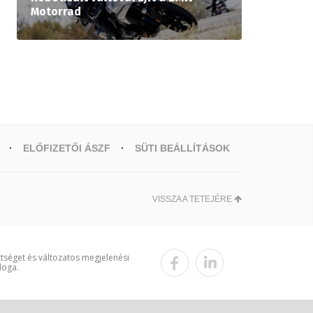
Motorrad
ELŐFIZETŐI ÁSZF
SÜTI BEÁLLÍTÁSOK
VISSZA A TETEJÉRE
ttséget és változatos megjelenési
loga.