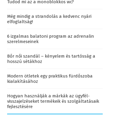
Tudod mi az a monoblokkos wc?
Még mindig a strandolás a kedvenc nyári
elfoglaltság!
6 izgalmas balatoni program az adrenalin
szerelmeseinek
Bőr női szandál – kényelem és tartósság a
hosszú sétákhoz
Modern ötletek egy praktikus fürdőszoba
kialakításához
Hogyan használják a márkák az ügyfél-
visszajelzéseket termékeik és szolgáltatásaik
fejlesztésére