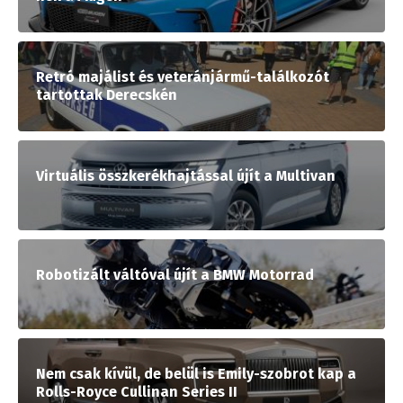
Retró majálist és veteránjármű-találkozót
tartottak Derecskén
Virtuális összkerékhajtással újít a Multivan
Robotizált váltóval újít a BMW Motorrad
Nem csak kívül, de belül is Emily-szobrot kap a
Rolls-Royce Cullinan Series II