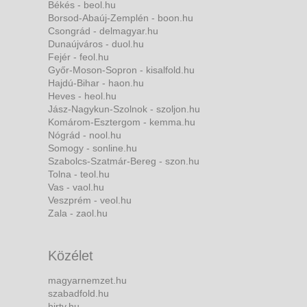
Békés - beol.hu
Borsod-Abaúj-Zemplén - boon.hu
Csongrád - delmagyar.hu
Dunaújváros - duol.hu
Fejér - feol.hu
Győr-Moson-Sopron - kisalfold.hu
Hajdú-Bihar - haon.hu
Heves - heol.hu
Jász-Nagykun-Szolnok - szoljon.hu
Komárom-Esztergom - kemma.hu
Nógrád - nool.hu
Somogy - sonline.hu
Szabolcs-Szatmár-Bereg - szon.hu
Tolna - teol.hu
Vas - vaol.hu
Veszprém - veol.hu
Zala - zaol.hu
Közélet
magyarnemzet.hu
szabadfold.hu
hirtv.hu