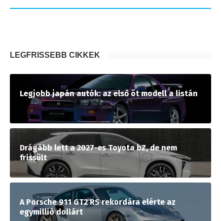
LEGFRISSEBB CIKKEK
Legjobb japán autók: az első öt modell a listán
Drágább lett a 2027-es Toyota bZ, de nem
frissült
A Porsche 911 GT2 RS rekordára elérte az
egymillió dollárt