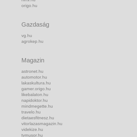
origo.hu
Gazdaság
vg.hu
agrokep.hu
Magazin
astronet.hu
automotor.hu
lakaskultura.hu
gamer.origo.hu
likebalaton.hu
napidoktor.hu
mindmegette.hu
travelo.hu
dietaesfitnesz.hu
vitorlazasmagazin.hu
videkize.hu
tvmusor.hu