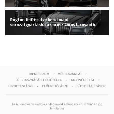
Rögtön felfrissítve kerül majd
sorozatgyártásba az orosz Aurus luxusautó
IMPRESSZUM
MÉDIAAJÁNLAT
FELHASZNÁLÁSI FELTÉTELEK
ADATVÉDELEM
HIRDETÉSI ÁSZF
ELŐFIZETŐI ÁSZF
SÜTI BEÁLLÍTÁSOK
Az Automotor.hu kiadója a Mediaworks Hungary Zrt. © Minden jog
fenntartva