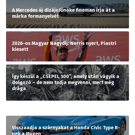
A Mercedes új dizájnfőnöke finoman írja át a
márka formanyelvét
2026-os Magyar Nagydíj: Norris nyert, Piastri
kiesett
Így készül a „CSEPEL 100”, amely után vágyik a
dolgozó – de nem tudja megvenni, mert még
drága
Visszaadja a szárnyakat a Honda Civic Type R-
nek a Mugen