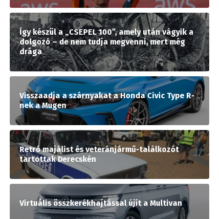
Így készül a „CSEPEL 100”, amely után vágyik a
dolgozó – de nem tudja megvenni, mert még
drága
Visszaadja a szárnyakat a Honda Civic Type R-
nek a Mugen
Retró majálist és veteránjármű-találkozót
tartottak Derecskén
Virtuális összkerékhajtással újít a Multivan