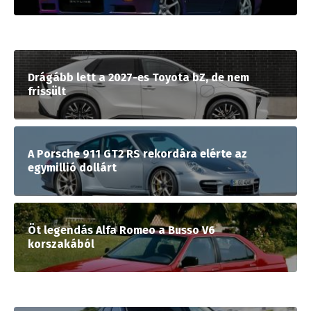
Drágább lett a 2027-es Toyota bZ, de nem
frissült
A Porsche 911 GT2 RS rekordára elérte az
egymillió dollárt
Öt legendás Alfa Romeo a Busso V6
korszakából