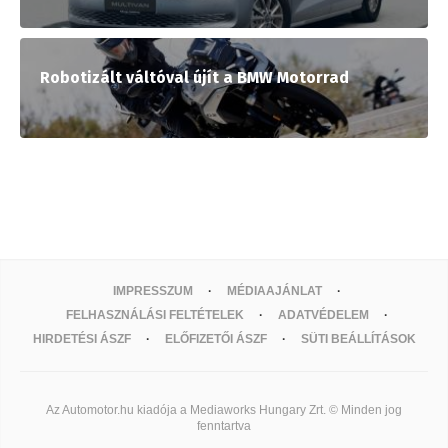
Robotizált váltóval újít a BMW Motorrad
IMPRESSZUM
MÉDIAAJÁNLAT
FELHASZNÁLÁSI FELTÉTELEK
ADATVÉDELEM
HIRDETÉSI ÁSZF
ELŐFIZETŐI ÁSZF
SÜTI BEÁLLÍTÁSOK
Az Automotor.hu kiadója a Mediaworks Hungary Zrt. © Minden jog
fenntartva