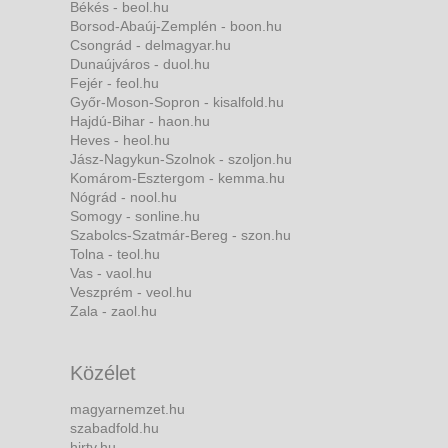
Békés - beol.hu
Borsod-Abaúj-Zemplén - boon.hu
Csongrád - delmagyar.hu
Dunaújváros - duol.hu
Fejér - feol.hu
Győr-Moson-Sopron - kisalfold.hu
Hajdú-Bihar - haon.hu
Heves - heol.hu
Jász-Nagykun-Szolnok - szoljon.hu
Komárom-Esztergom - kemma.hu
Nógrád - nool.hu
Somogy - sonline.hu
Szabolcs-Szatmár-Bereg - szon.hu
Tolna - teol.hu
Vas - vaol.hu
Veszprém - veol.hu
Zala - zaol.hu
Közélet
magyarnemzet.hu
szabadfold.hu
hirtv.hu