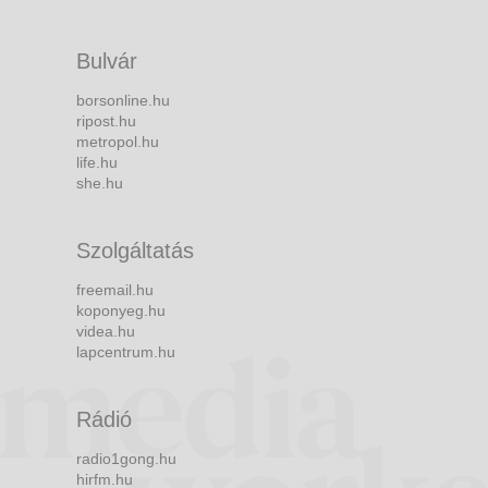
Bulvár
borsonline.hu
ripost.hu
metropol.hu
life.hu
she.hu
Szolgáltatás
freemail.hu
koponyeg.hu
videa.hu
lapcentrum.hu
Rádió
radio1gong.hu
hirfm.hu