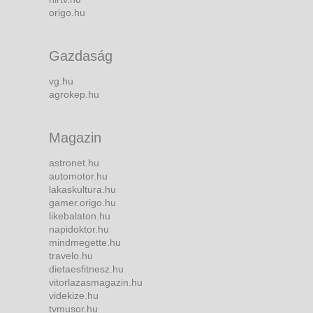
origo.hu
Gazdaság
vg.hu
agrokep.hu
Magazin
astronet.hu
automotor.hu
lakaskultura.hu
gamer.origo.hu
likebalaton.hu
napidoktor.hu
mindmegette.hu
travelo.hu
dietaesfitnesz.hu
vitorlazasmagazin.hu
videkize.hu
tvmusor.hu