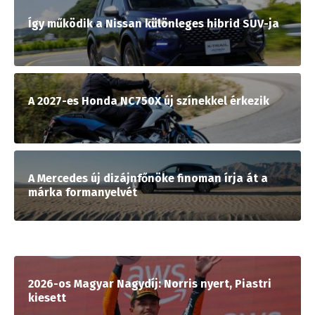
Így működik a Nissan különleges hibrid SUV-ja
A 2027-es Honda NC750X új színekkel érkezik
A Mercedes új dizájnfőnöke finoman írja át a
márka formanyelvét
2026-os Magyar Nagydíj: Norris nyert, Piastri
kiesett