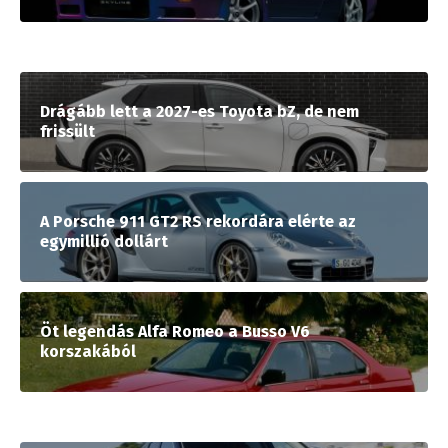
Drágább lett a 2027-es Toyota bZ, de nem
frissült
A Porsche 911 GT2 RS rekordára elérte az
egymillió dollárt
Öt legendás Alfa Romeo a Busso V6
korszakából