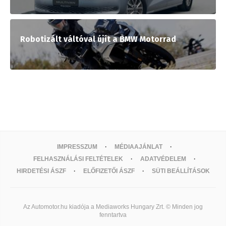
Robotizált váltóval újít a BMW Motorrad
IMPRESSZUM
MÉDIAAJÁNLAT
FELHASZNÁLÁSI FELTÉTELEK
ADATVÉDELEM
HIRDETÉSI ÁSZF
ELŐFIZETŐI ÁSZF
SÜTI BEÁLLÍTÁSOK
Az Automotor.hu kiadója a Mediaworks Hungary Zrt. © Minden jog
fenntartva