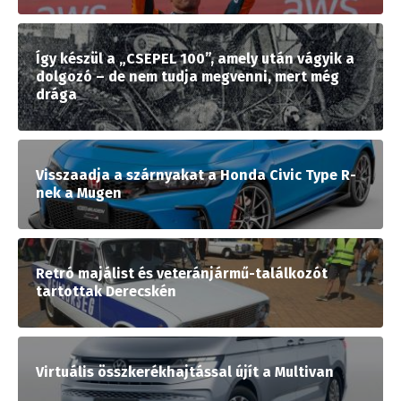
Így készül a „CSEPEL 100”, amely után vágyik a
dolgozó – de nem tudja megvenni, mert még
drága
Visszaadja a szárnyakat a Honda Civic Type R-
nek a Mugen
Retró majálist és veteránjármű-találkozót
tartottak Derecskén
Virtuális összkerékhajtással újít a Multivan