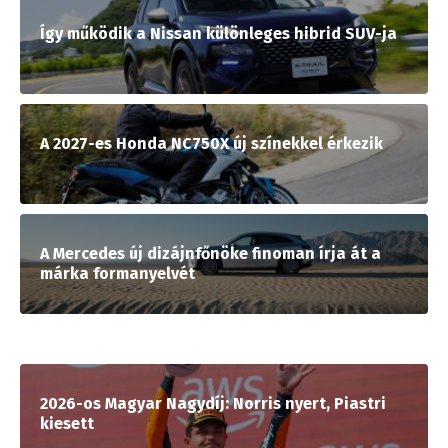
Így működik a Nissan különleges hibrid SUV-ja
A 2027-es Honda NC750X új színekkel érkezik
A Mercedes új dizájnfőnöke finoman írja át a
márka formanyelvét
2026-os Magyar Nagydíj: Norris nyert, Piastri
kiesett