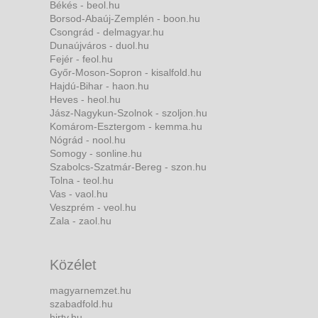
Békés - beol.hu
Borsod-Abaúj-Zemplén - boon.hu
Csongrád - delmagyar.hu
Dunaújváros - duol.hu
Fejér - feol.hu
Győr-Moson-Sopron - kisalfold.hu
Hajdú-Bihar - haon.hu
Heves - heol.hu
Jász-Nagykun-Szolnok - szoljon.hu
Komárom-Esztergom - kemma.hu
Nógrád - nool.hu
Somogy - sonline.hu
Szabolcs-Szatmár-Bereg - szon.hu
Tolna - teol.hu
Vas - vaol.hu
Veszprém - veol.hu
Zala - zaol.hu
Közélet
magyarnemzet.hu
szabadfold.hu
hirtv.hu