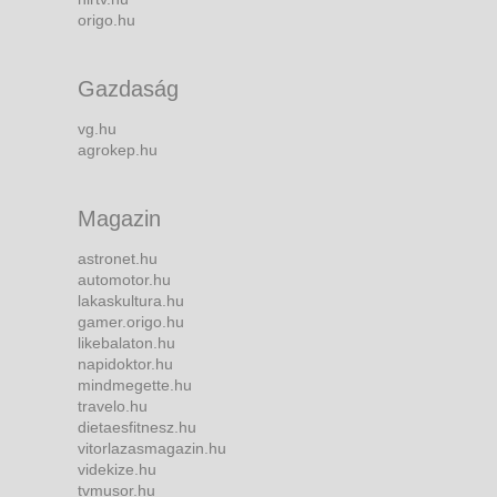
origo.hu
Gazdaság
vg.hu
agrokep.hu
Magazin
astronet.hu
automotor.hu
lakaskultura.hu
gamer.origo.hu
likebalaton.hu
napidoktor.hu
mindmegette.hu
travelo.hu
dietaesfitnesz.hu
vitorlazasmagazin.hu
videkize.hu
tvmusor.hu