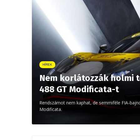
HÍREK
Nem korlátozzák holmi te
488 GT Modificata-t
Rendszámot nem kaphat, de semmiféle FIA-bajnok
Modificata.