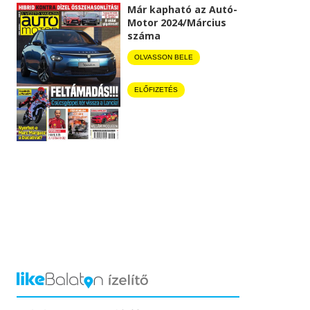
Már kapható az Autó-
Motor 2024/Március
száma
OLVASSON BELE
ELŐFIZETÉS