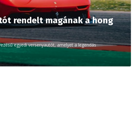
utót rendelt magának a hong
evezésű egyedi versenyautót, amelyet a legendás