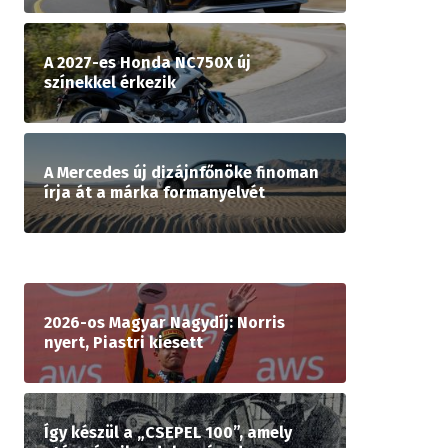
A 2027-es Honda NC750X új
színekkel érkezik
A Mercedes új dizájnfőnöke finoman
írja át a márka formanyelvét
2026-os Magyar Nagydíj: Norris
nyert, Piastri kiesett
Így készül a „CSEPEL 100”, amely