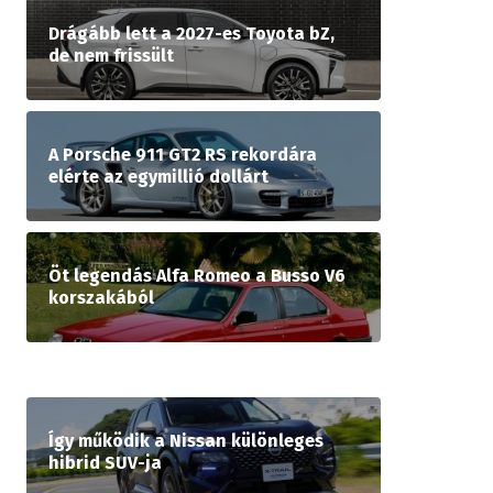
Drágább lett a 2027-es Toyota bZ,
de nem frissült
A Porsche 911 GT2 RS rekordára
elérte az egymillió dollárt
Öt legendás Alfa Romeo a Busso V6
korszakából
Így működik a Nissan különleges
hibrid SUV-ja