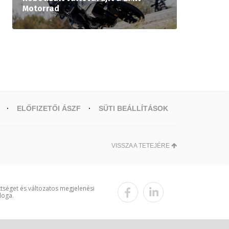
Motorrad
ELŐFIZETŐI ÁSZF
SÜTI BEÁLLÍTÁSOK
VISSZA A TETEJÉRE
ttséget és változatos megjelenési
loga.