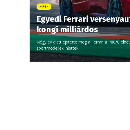
HÍREK
Egyedi Ferrari versenya
kongi milliárdos
Négy év alatt építette meg a Ferrari a P80/C eln
sportmodellek ihlettek.