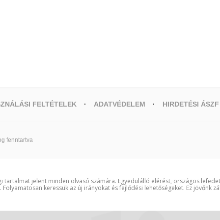
ZNÁLÁSI FELTÉTELEK
ADATVÉDELEM
HIRDETÉSI ÁSZF
g fenntartva
i tartalmat jelent minden olvasó számára. Egyedülálló elérést, országos lefede
t. Folyamatosan keressük az új irányokat és fejlődési lehetőségeket. Ez jövőnk zá