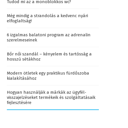
Tudod mi az a monoblokkos wc?
Még mindig a strandolás a kedvenc nyári
elfoglaltság!
6 izgalmas balatoni program az adrenalin
szerelmeseinek
Bőr női szandál – kényelem és tartósság a
hosszú sétákhoz
Modern ötletek egy praktikus fürdőszoba
kialakításához
Hogyan használják a márkák az ügyfél-
visszajelzéseket termékeik és szolgáltatásaik
fejlesztésére