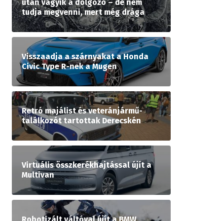
után vágyik a dolgozó – de nem
tudja megvenni, mert még drága
Visszaadja a szárnyakat a Honda
Civic Type R-nek a Mugen
Retró majálist és veteránjármű-
találkozót tartottak Derecskén
Virtuális összkerékhajtással újít a
Multivan
Robotizált váltóval újít a BMW