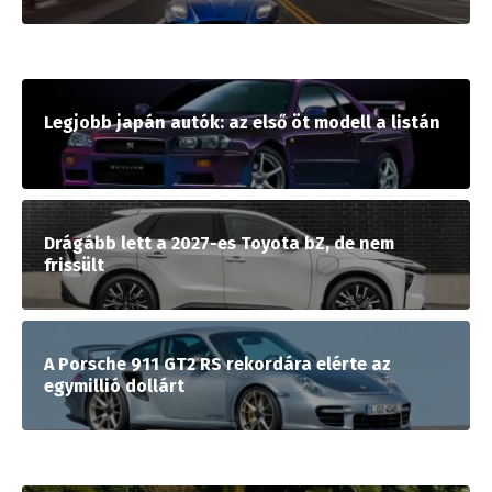
Legjobb japán autók: az első öt modell a listán
Drágább lett a 2027-es Toyota bZ, de nem
frissült
A Porsche 911 GT2 RS rekordára elérte az
egymillió dollárt