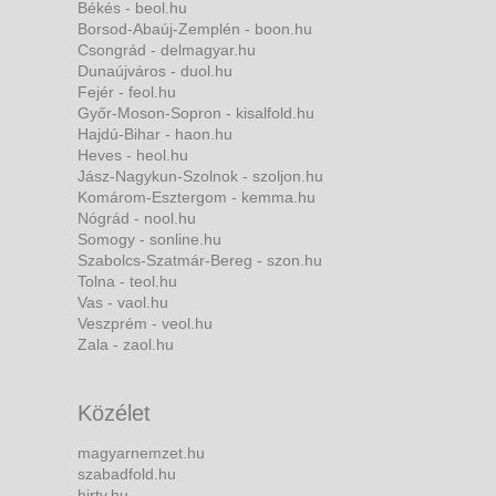
Békés - beol.hu
Borsod-Abaúj-Zemplén - boon.hu
Csongrád - delmagyar.hu
Dunaújváros - duol.hu
Fejér - feol.hu
Győr-Moson-Sopron - kisalfold.hu
Hajdú-Bihar - haon.hu
Heves - heol.hu
Jász-Nagykun-Szolnok - szoljon.hu
Komárom-Esztergom - kemma.hu
Nógrád - nool.hu
Somogy - sonline.hu
Szabolcs-Szatmár-Bereg - szon.hu
Tolna - teol.hu
Vas - vaol.hu
Veszprém - veol.hu
Zala - zaol.hu
Közélet
magyarnemzet.hu
szabadfold.hu
hirtv.hu