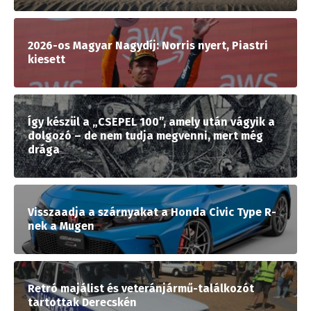
2026-os Magyar Nagydíj: Norris nyert, Piastri
kiesett
Így készül a „CSEPEL 100”, amely után vágyik a
dolgozó – de nem tudja megvenni, mert még
drága
Visszaadja a szárnyakat a Honda Civic Type R-
nek a Mugen
Retró majálist és veteránjármű-találkozót
tartottak Derecskén