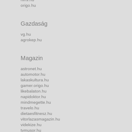
origo.hu
Gazdaság
vg.hu
agrokep.hu
Magazin
astronet.hu
automotor.hu
lakaskultura.hu
gamer.origo.hu
likebalaton.hu
napidoktor.hu
mindmegette.hu
travelo.hu
dietaesfitnesz.hu
vitorlazasmagazin.hu
videkize.hu
tvmusor.hu