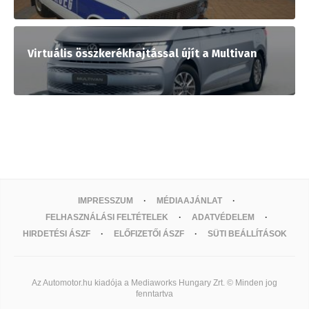
Virtuális összkerékhajtással újít a Multivan
IMPRESSZUM
MÉDIAAJÁNLAT
FELHASZNÁLÁSI FELTÉTELEK
ADATVÉDELEM
HIRDETÉSI ÁSZF
ELŐFIZETŐI ÁSZF
SÜTI BEÁLLÍTÁSOK
Az Automotor.hu kiadója a Mediaworks Hungary Zrt. © Minden jog
fenntartva