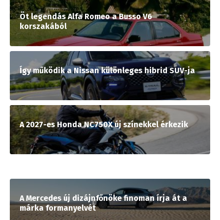
Öt legendás Alfa Romeo a Busso V6
korszakából
Így működik a Nissan különleges hibrid SUV-ja
A 2027-es Honda NC750X új színekkel érkezik
A Mercedes új dizájnfőnöke finoman írja át a
márka formanyelvét