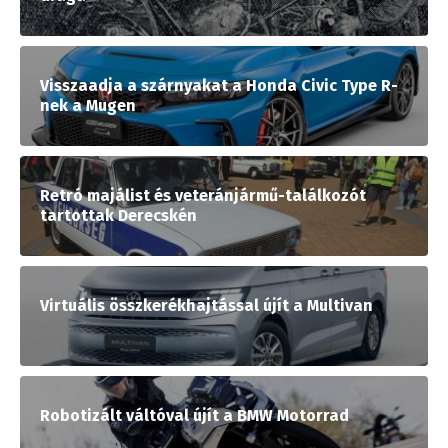
Visszaadja a szárnyakat a Honda Civic Type R-
nek a Mugen
Retró majálist és veteránjármű-találkozót
tartottak Derecskén
Virtuális összkerékhajtással újít a Multivan
Robotizált váltóval újít a BMW Motorrad