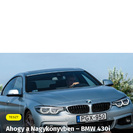
TESZT
Ahogy a Nagykönyvben – BMW 430i