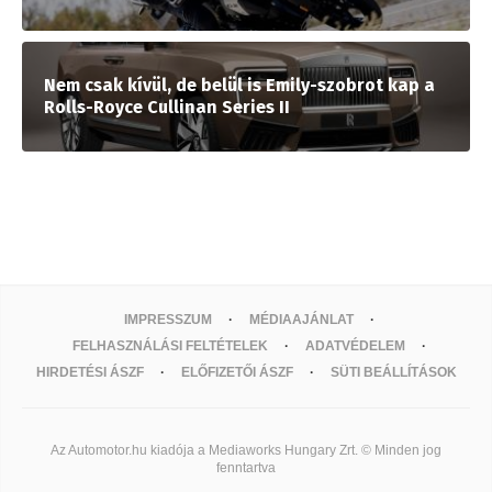
Nem csak kívül, de belül is Emily-szobrot kap a
Rolls-Royce Cullinan Series II
IMPRESSZUM
MÉDIAAJÁNLAT
FELHASZNÁLÁSI FELTÉTELEK
ADATVÉDELEM
HIRDETÉSI ÁSZF
ELŐFIZETŐI ÁSZF
SÜTI BEÁLLÍTÁSOK
Az Automotor.hu kiadója a Mediaworks Hungary Zrt. © Minden jog
fenntartva