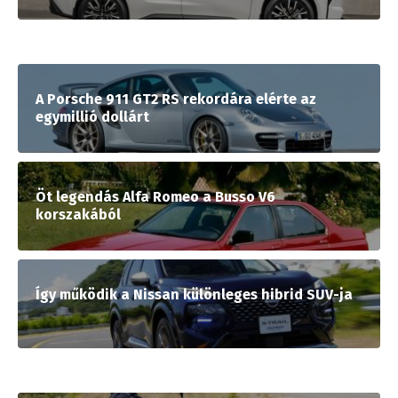
A Porsche 911 GT2 RS rekordára elérte az
egymillió dollárt
Öt legendás Alfa Romeo a Busso V6
korszakából
Így működik a Nissan különleges hibrid SUV-ja