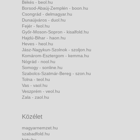
Békés - beol.hu
Borsod-Abaúj-Zemplén - boon.hu
Csongrád - delmagyar.hu
Dunaújváros - duol.hu
Fejér - feol.hu
Győr-Moson-Sopron - kisalfold.hu
Hajdú-Bihar - haon.hu
Heves - heol.hu
Jász-Nagykun-Szolnok - szoljon.hu
Komárom-Esztergom - kemma.hu
Nógrád - nool.hu
Somogy - sonline.hu
Szabolcs-Szatmár-Bereg - szon.hu
Tolna - teol.hu
Vas - vaol.hu
Veszprém - veol.hu
Zala - zaol.hu
Közélet
magyarnemzet.hu
szabadfold.hu
hirtv.hu