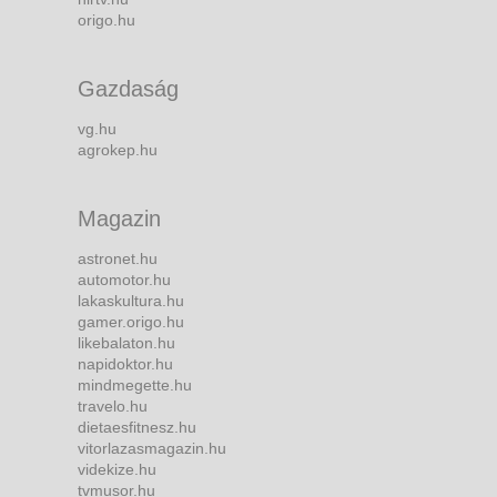
origo.hu
Gazdaság
vg.hu
agrokep.hu
Magazin
astronet.hu
automotor.hu
lakaskultura.hu
gamer.origo.hu
likebalaton.hu
napidoktor.hu
mindmegette.hu
travelo.hu
dietaesfitnesz.hu
vitorlazasmagazin.hu
videkize.hu
tvmusor.hu