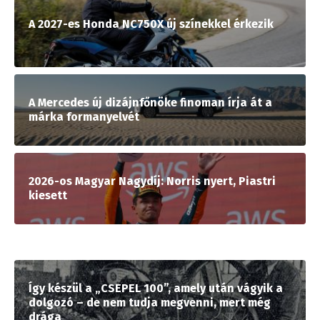
A 2027-es Honda NC750X új színekkel érkezik
A Mercedes új dizájnfőnöke finoman írja át a
márka formanyelvét
2026-os Magyar Nagydíj: Norris nyert, Piastri
kiesett
Így készül a „CSEPEL 100”, amely után vágyik a
dolgozó – de nem tudja megvenni, mert még
drága