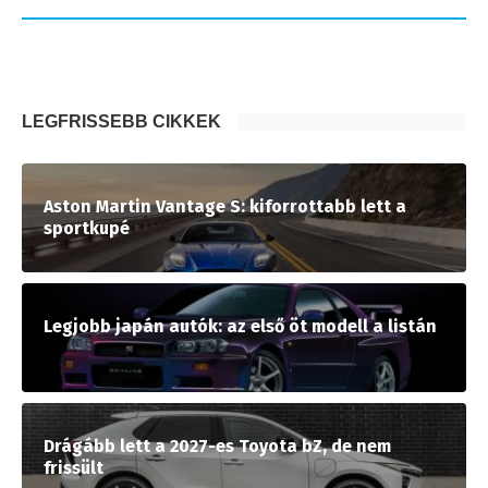
LEGFRISSEBB CIKKEK
Aston Martin Vantage S: kiforrottabb lett a
sportkupé
Legjobb japán autók: az első öt modell a listán
Drágább lett a 2027-es Toyota bZ, de nem
frissült