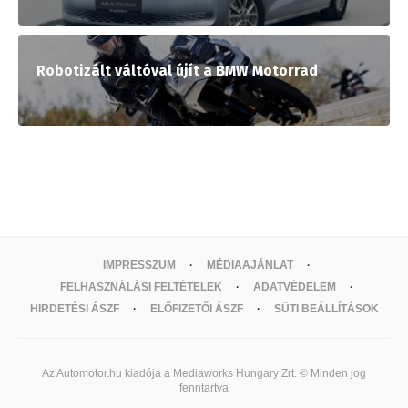
Robotizált váltóval újít a BMW Motorrad
IMPRESSZUM
MÉDIAAJÁNLAT
FELHASZNÁLÁSI FELTÉTELEK
ADATVÉDELEM
HIRDETÉSI ÁSZF
ELŐFIZETŐI ÁSZF
SÜTI BEÁLLÍTÁSOK
Az Automotor.hu kiadója a Mediaworks Hungary Zrt. © Minden jog
fenntartva