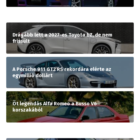
Drágább lett a 2027-es Toyota bZ, de nem
frissült
A Porsche 911 GT2 RS rekordára elérte az
egymillió dollárt
Öt legendás Alfa Romeo a Busso V6
korszakából