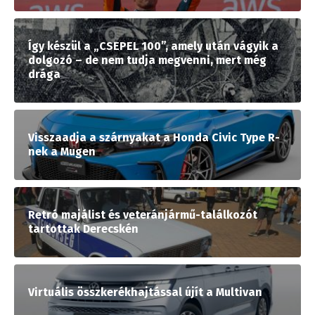
Így készül a „CSEPEL 100”, amely után vágyik a
dolgozó – de nem tudja megvenni, mert még
drága
Visszaadja a szárnyakat a Honda Civic Type R-
nek a Mugen
Retró majálist és veteránjármű-találkozót
tartottak Derecskén
Virtuális összkerékhajtással újít a Multivan