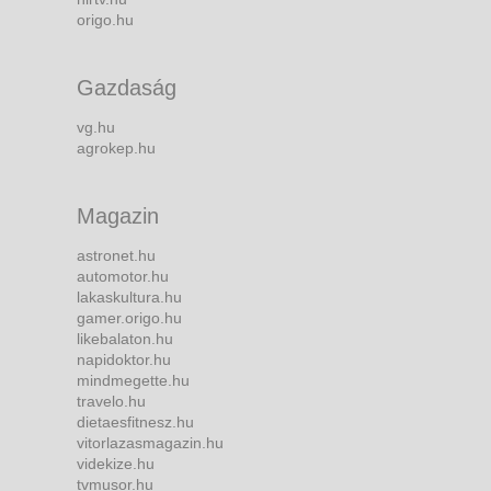
origo.hu
Gazdaság
vg.hu
agrokep.hu
Magazin
astronet.hu
automotor.hu
lakaskultura.hu
gamer.origo.hu
likebalaton.hu
napidoktor.hu
mindmegette.hu
travelo.hu
dietaesfitnesz.hu
vitorlazasmagazin.hu
videkize.hu
tvmusor.hu