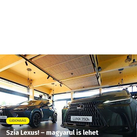
ÚJDONSÁG
Szia Lexus! – magyarul is lehet