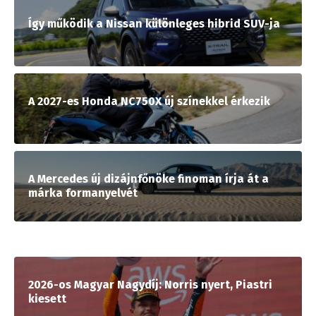
Így működik a Nissan különleges hibrid SUV-ja
A 2027-es Honda NC750X új színekkel érkezik
A Mercedes új dizájnfőnöke finoman írja át a
márka formanyelvét
2026-os Magyar Nagydíj: Norris nyert, Piastri
kiesett