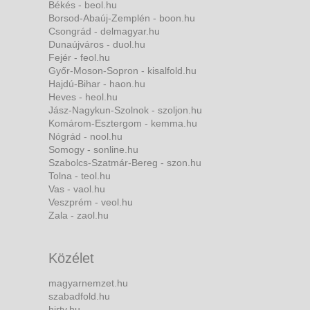
Békés - beol.hu
Borsod-Abaúj-Zemplén - boon.hu
Csongrád - delmagyar.hu
Dunaújváros - duol.hu
Fejér - feol.hu
Győr-Moson-Sopron - kisalfold.hu
Hajdú-Bihar - haon.hu
Heves - heol.hu
Jász-Nagykun-Szolnok - szoljon.hu
Komárom-Esztergom - kemma.hu
Nógrád - nool.hu
Somogy - sonline.hu
Szabolcs-Szatmár-Bereg - szon.hu
Tolna - teol.hu
Vas - vaol.hu
Veszprém - veol.hu
Zala - zaol.hu
Közélet
magyarnemzet.hu
szabadfold.hu
hirtv.hu