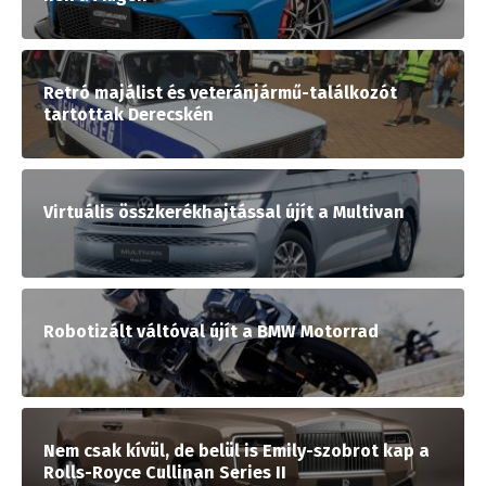
Retró majálist és veteránjármű-találkozót
tartottak Derecskén
Virtuális összkerékhajtással újít a Multivan
Robotizált váltóval újít a BMW Motorrad
Nem csak kívül, de belül is Emily-szobrot kap a
Rolls-Royce Cullinan Series II