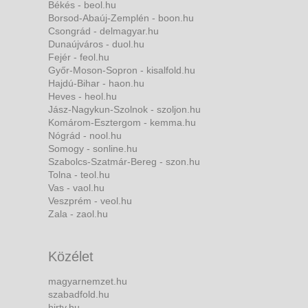
Békés - beol.hu
Borsod-Abaúj-Zemplén - boon.hu
Csongrád - delmagyar.hu
Dunaújváros - duol.hu
Fejér - feol.hu
Győr-Moson-Sopron - kisalfold.hu
Hajdú-Bihar - haon.hu
Heves - heol.hu
Jász-Nagykun-Szolnok - szoljon.hu
Komárom-Esztergom - kemma.hu
Nógrád - nool.hu
Somogy - sonline.hu
Szabolcs-Szatmár-Bereg - szon.hu
Tolna - teol.hu
Vas - vaol.hu
Veszprém - veol.hu
Zala - zaol.hu
Közélet
magyarnemzet.hu
szabadfold.hu
hirtv.hu