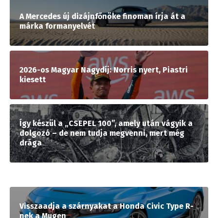
A Mercedes új dizájnfőnöke finoman írja át a
márka formanyelvét
2026-os Magyar Nagydíj: Norris nyert, Piastri
kiesett
Így készül a „CSEPEL 100”, amely után vágyik a
dolgozó – de nem tudja megvenni, mert még
drága
Visszaadja a szárnyakat a Honda Civic Type R-
nek a Mugen