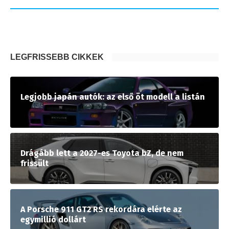
LEGFRISSEBB CIKKEK
Legjobb japán autók: az első öt modell a listán
Drágább lett a 2027-es Toyota bZ, de nem
frissült
A Porsche 911 GT2 RS rekordára elérte az
egymillió dollárt