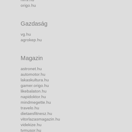
origo.hu
Gazdaság
vg.hu
agrokep.hu
Magazin
astronet.hu
automotor.hu
lakaskultura.hu
gamer.origo.hu
likebalaton.hu
napidoktor.hu
mindmegette.hu
travelo.hu
dietaesfitnesz.hu
vitorlazasmagazin.hu
videkize.hu
tvmusor.hu