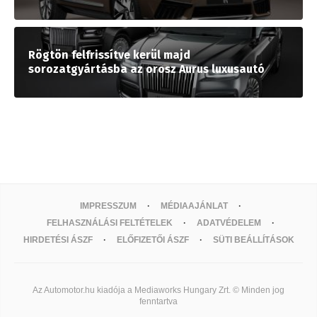
Rögtön felfrissítve kerül majd
sorozatgyártásba az orosz Aurus luxusautó
IMPRESSZUM
MÉDIAAJÁNLAT
FELHASZNÁLÁSI FELTÉTELEK
ADATVÉDELEM
HIRDETÉSI ÁSZF
ELŐFIZETŐI ÁSZF
SÜTI BEÁLLÍTÁSOK
Az Automotor.hu kiadója a Mediaworks Hungary Zrt. © Minden jog
fenntartva