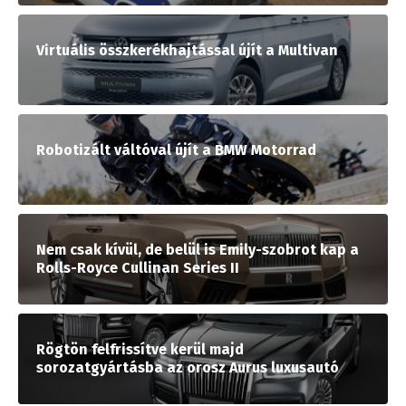
Virtuális összkerékhajtással újít a Multivan
Robotizált váltóval újít a BMW Motorrad
Nem csak kívül, de belül is Emily-szobrot kap a
Rolls-Royce Cullinan Series II
Rögtön felfrissítve kerül majd
sorozatgyártásba az orosz Aurus luxusautó