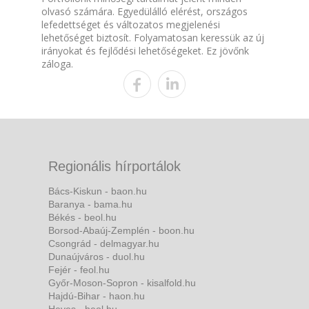
olvasó számára. Egyedülálló elérést, országos
lefedettséget és változatos megjelenési
lehetőséget biztosít. Folyamatosan keressük az új
irányokat és fejlődési lehetőségeket. Ez jövőnk
záloga.
Regionális hírportálok
Bács-Kiskun - baon.hu
Baranya - bama.hu
Békés - beol.hu
Borsod-Abaúj-Zemplén - boon.hu
Csongrád - delmagyar.hu
Dunaújváros - duol.hu
Fejér - feol.hu
Győr-Moson-Sopron - kisalfold.hu
Hajdú-Bihar - haon.hu