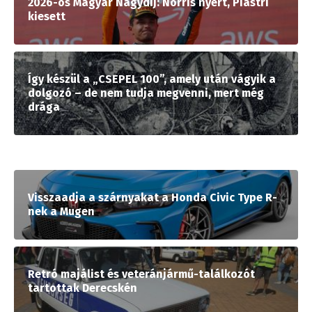
2026-os Magyar Nagydíj: Norris nyert, Piastri
kiesett
Így készül a „CSEPEL 100”, amely után vágyik a
dolgozó – de nem tudja megvenni, mert még
drága
Visszaadja a szárnyakat a Honda Civic Type R-
nek a Mugen
Retró majálist és veteránjármű-találkozót
tartottak Derecskén