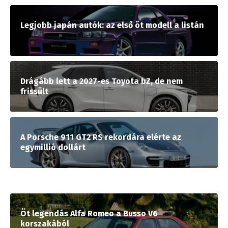
Legjobb japán autók: az első öt modell a listán
Drágább lett a 2027-es Toyota bZ, de nem
frissült
A Porsche 911 GT2 RS rekordára elérte az
egymillió dollárt
Öt legendás Alfa Romeo a Busso V6
korszakából