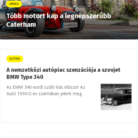
HÍREK
Több motort kap a legnépszerűbb
Caterham
EXTRA
A nemzetközi autópiac szenzációja a szovjet
BMW Type 340
Az EMW 340-esről szóló írás először Az
Autó 1950/2-es számában jelent meg.