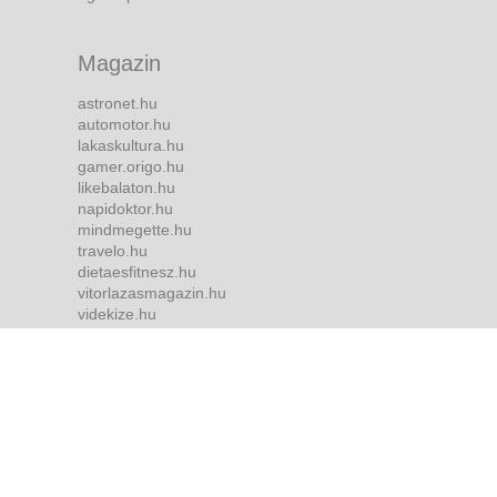
Magazin
astronet.hu
automotor.hu
lakaskultura.hu
gamer.origo.hu
likebalaton.hu
napidoktor.hu
mindmegette.hu
travelo.hu
dietaesfitnesz.hu
vitorlazasmagazin.hu
videkize.hu
tvmusor.hu
Bulvár
borsonline.hu
ripost.hu
metropol.hu