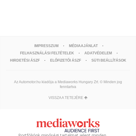
IMPRESSZUM
MÉDIAAJÁNLAT
FELHASZNÁLÁSI FELTÉTELEK
ADATVÉDELEM
HIRDETÉSI ÁSZF
ELŐFIZETŐI ÁSZF
SÜTI BEÁLLÍTÁSOK
Az Automotor.hu kiadója a Mediaworks Hungary Zrt. © Minden jog
fenntartva
VISSZA A TETEJÉRE
Portfóliónk minőségi tartalmat jelent minden