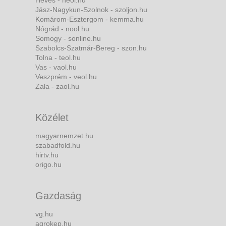
Heves - heol.hu
Jász-Nagykun-Szolnok - szoljon.hu
Komárom-Esztergom - kemma.hu
Nógrád - nool.hu
Somogy - sonline.hu
Szabolcs-Szatmár-Bereg - szon.hu
Tolna - teol.hu
Vas - vaol.hu
Veszprém - veol.hu
Zala - zaol.hu
Közélet
magyarnemzet.hu
szabadfold.hu
hirtv.hu
origo.hu
Gazdaság
vg.hu
agrokep.hu