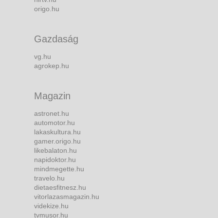
origo.hu
Gazdaság
vg.hu
agrokep.hu
Magazin
astronet.hu
automotor.hu
lakaskultura.hu
gamer.origo.hu
likebalaton.hu
napidoktor.hu
mindmegette.hu
travelo.hu
dietaesfitnesz.hu
vitorlazasmagazin.hu
videkize.hu
tvmusor.hu