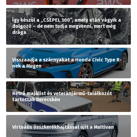
Így készül a „CSEPEL 100”, amely után vágyik a
dolgozó – de nem tudja megvenni, mert még
drága
Visszaadja a szárnyakat a Honda Civic Type R-
nek a Mugen
Retró majálist és veteránjármű-találkozót
tartottak Derecskén
Virtuális összkerékhajtással újít a Multivan