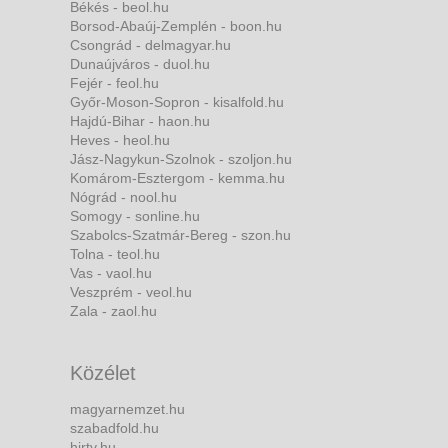
Békés - beol.hu
Borsod-Abaúj-Zemplén - boon.hu
Csongrád - delmagyar.hu
Dunaújváros - duol.hu
Fejér - feol.hu
Győr-Moson-Sopron - kisalfold.hu
Hajdú-Bihar - haon.hu
Heves - heol.hu
Jász-Nagykun-Szolnok - szoljon.hu
Komárom-Esztergom - kemma.hu
Nógrád - nool.hu
Somogy - sonline.hu
Szabolcs-Szatmár-Bereg - szon.hu
Tolna - teol.hu
Vas - vaol.hu
Veszprém - veol.hu
Zala - zaol.hu
Közélet
magyarnemzet.hu
szabadfold.hu
hirtv.hu