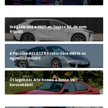
Drágább lett a 2027-es Toyota bZ, de nem
frissült
A Porsche 911 GT2 RS rekordára elérte az
egymillió dollárt
Öt legendás Alfa Romeo a Busso V6
korszakából