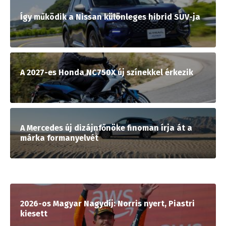
Így működik a Nissan különleges hibrid SUV-ja
A 2027-es Honda NC750X új színekkel érkezik
A Mercedes új dizájnfőnöke finoman írja át a
márka formanyelvét
2026-os Magyar Nagydíj: Norris nyert, Piastri
kiesett