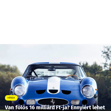
HÍREK
Van fölös 16 milliárd Ft-ja? Ennyiért lehet