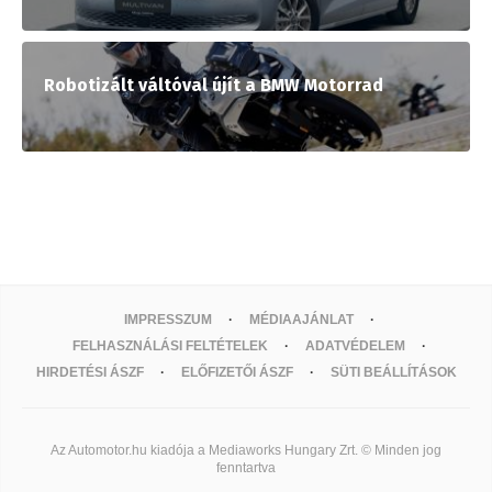
Robotizált váltóval újít a BMW Motorrad
IMPRESSZUM
MÉDIAAJÁNLAT
FELHASZNÁLÁSI FELTÉTELEK
ADATVÉDELEM
HIRDETÉSI ÁSZF
ELŐFIZETŐI ÁSZF
SÜTI BEÁLLÍTÁSOK
Az Automotor.hu kiadója a Mediaworks Hungary Zrt. © Minden jog
fenntartva