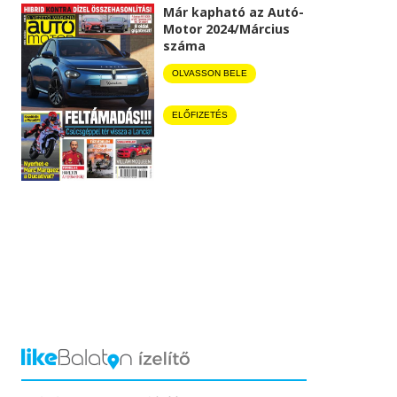
Már kapható az Autó-
Motor 2024/Március
száma
OLVASSON BELE
ELŐFIZETÉS