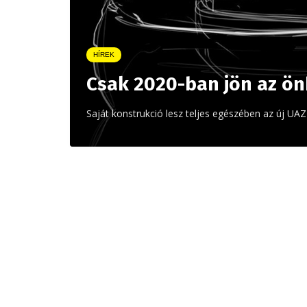
HÍREK
Csak 2020-ban jön az ön
Saját konstrukció lesz teljes egészében az új UA