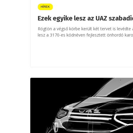
HÍREK
Ezek egyike lesz az UAZ szabad
Rögtön a végső körbe került két tervet is levédte
lesz a 3170-es kódnéven fejlesztett önhordó karo