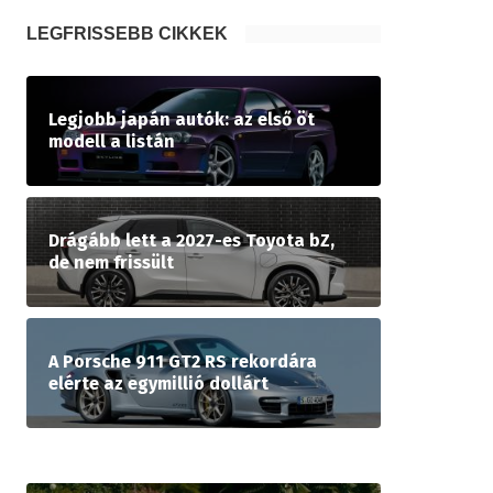
LEGFRISSEBB CIKKEK
Legjobb japán autók: az első öt
modell a listán
Drágább lett a 2027-es Toyota bZ,
de nem frissült
A Porsche 911 GT2 RS rekordára
elérte az egymillió dollárt