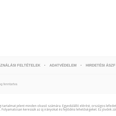
ZNÁLÁSI FELTÉTELEK
ADATVÉDELEM
HIRDETÉSI ÁSZF
g fenntartva
i tartalmat jelent minden olvasó számára. Egyedülálló elérést, országos lefede
t. Folyamatosan keressük az új irányokat és fejlődési lehetőségeket. Ez jövőnk zá