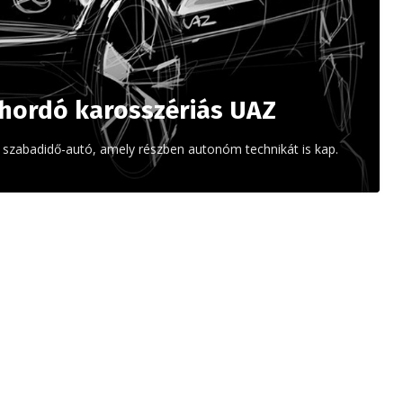
hordó karosszériás UAZ
Z szabadidő-autó, amely részben autonóm technikát is kap.