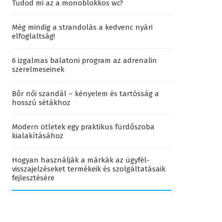
Tudod mi az a monoblokkos wc?
Még mindig a strandolás a kedvenc nyári
elfoglaltság!
6 izgalmas balatoni program az adrenalin
szerelmeseinek
Bőr női szandál – kényelem és tartósság a
hosszú sétákhoz
Modern ötletek egy praktikus fürdőszoba
kialakításához
Hogyan használják a márkák az ügyfél-
visszajelzéseket termékeik és szolgáltatásaik
fejlesztésére