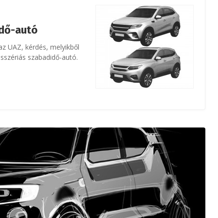
idő-autó
 az UAZ, kérdés, melyikből
sszériás szabadidő-autó.