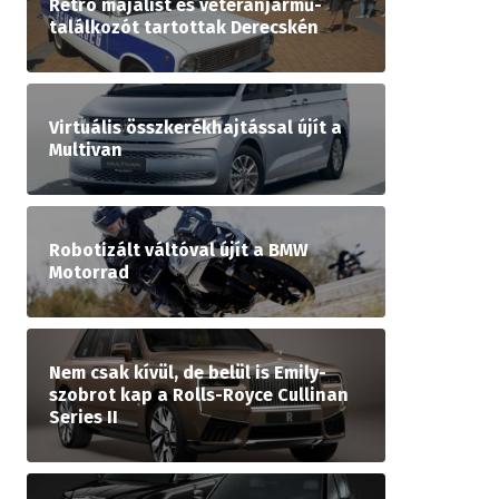
Retró majálist és veteránjármű-
találkozót tartottak Derecskén
Virtuális összkerékhajtással újít a
Multivan
Robotizált váltóval újít a BMW
Motorrad
Nem csak kívül, de belül is Emily-
szobrot kap a Rolls-Royce Cullinan
Series II