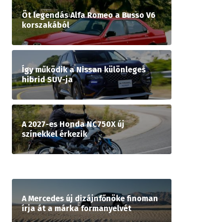
Öt legendás Alfa Romeo a Busso V6
korszakából
Így működik a Nissan különleges
hibrid SUV-ja
A 2027-es Honda NC750X új
színekkel érkezik
A Mercedes új dizájnfőnöke finoman
írja át a márka formanyelvét