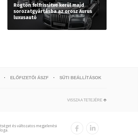
Rögtön felfrissítve kerül majd
sorozatgyártásba az orosz Aurus
luxusautó
ELŐFIZETŐI ÁSZF
SÜTI BEÁLLÍTÁSOK
VISSZA A TETEJÉRE
ttséget és változatos megjelenési
loga.