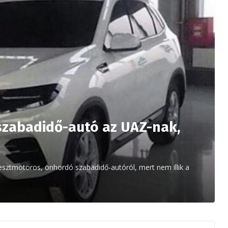
szabadidő-autó az UAZ-nak,
sztmotoros, önhordó szabadidő-autóról, mert nem illik a