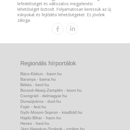
lefedettséget és változatos megjelenési
lehetőséget biztosít. Folyamatosan keressük az új
irányokat és fejlődési lehetőségeket. Ez jövőnk
záloga.
Regionális hírportálok
Bács-Kiskun - baon.hu
Baranya - bama.hu
Békés - beol.hu
Borsod-Abaúj-Zemplén - boon.hu
Csongrád - delmagyar.hu
Dunaújváros - duol.hu
Fejér - feol.hu
Győr-Moson-Sopron - kisalfold.hu
Hajdú-Bihar - haon.hu
Heves - heol.hu
Jász-Nagykun-Szolnok - szoljon.hu