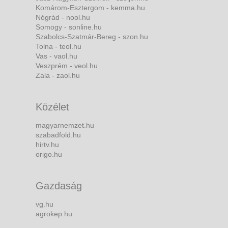
Komárom-Esztergom - kemma.hu
Nógrád - nool.hu
Somogy - sonline.hu
Szabolcs-Szatmár-Bereg - szon.hu
Tolna - teol.hu
Vas - vaol.hu
Veszprém - veol.hu
Zala - zaol.hu
Közélet
magyarnemzet.hu
szabadfold.hu
hirtv.hu
origo.hu
Gazdaság
vg.hu
agrokep.hu