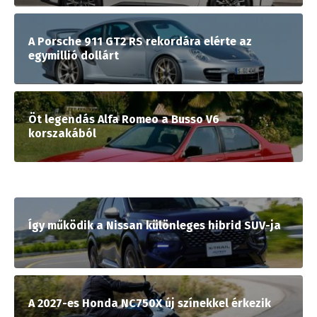
A Porsche 911 GT2 RS rekordára elérte az
egymillió dollárt
Öt legendás Alfa Romeo a Busso V6
korszakából
Így működik a Nissan különleges hibrid SUV-ja
A 2027-es Honda NC750X új színekkel érkezik