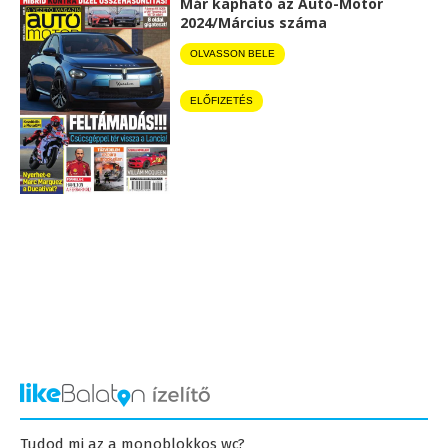
Már kapható az Autó-Motor
2024/Március száma
OLVASSON BELE
ELŐFIZETÉS
Tudod mi az a monoblokkos wc?