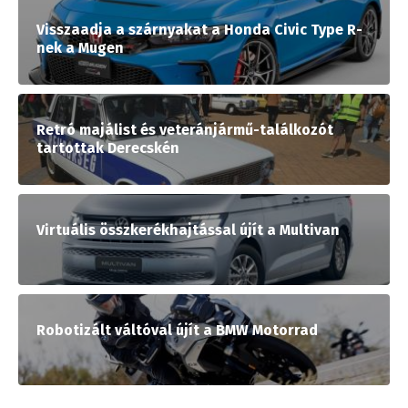
Visszaadja a szárnyakat a Honda Civic Type R-
nek a Mugen
Retró majálist és veteránjármű-találkozót
tartottak Derecskén
Virtuális összkerékhajtással újít a Multivan
Robotizált váltóval újít a BMW Motorrad