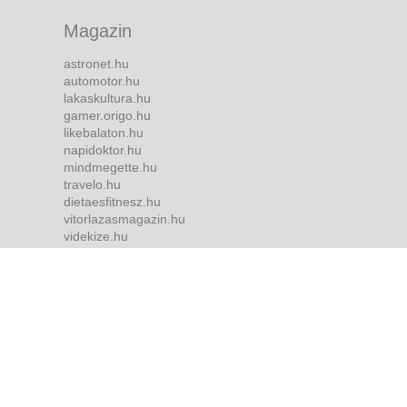
Magazin
astronet.hu
automotor.hu
lakaskultura.hu
gamer.origo.hu
likebalaton.hu
napidoktor.hu
mindmegette.hu
travelo.hu
dietaesfitnesz.hu
vitorlazasmagazin.hu
videkize.hu
tvmusor.hu
Bulvár
borsonline.hu
ripost.hu
metropol.hu
life.hu