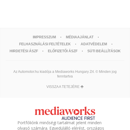
IMPRESSZUM
MÉDIAAJÁNLAT
FELHASZNÁLÁSI FELTÉTELEK
ADATVÉDELEM
HIRDETÉSI ÁSZF
ELŐFIZETŐI ÁSZF
SÜTI BEÁLLÍTÁSOK
Az Automotor.hu kiadója a Mediaworks Hungary Zrt. © Minden jog
fenntartva
VISSZA A TETEJÉRE
Portfóliónk minőségi tartalmat jelent minden
olvasó számára. Egyedülálló elérést, országos