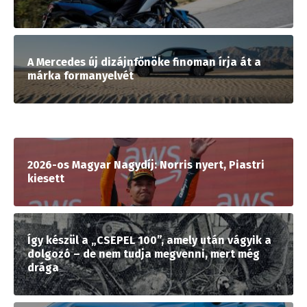
A Mercedes új dizájnfőnöke finoman írja át a
márka formanyelvét
2026-os Magyar Nagydíj: Norris nyert, Piastri
kiesett
Így készül a „CSEPEL 100”, amely után vágyik a
dolgozó – de nem tudja megvenni, mert még
drága