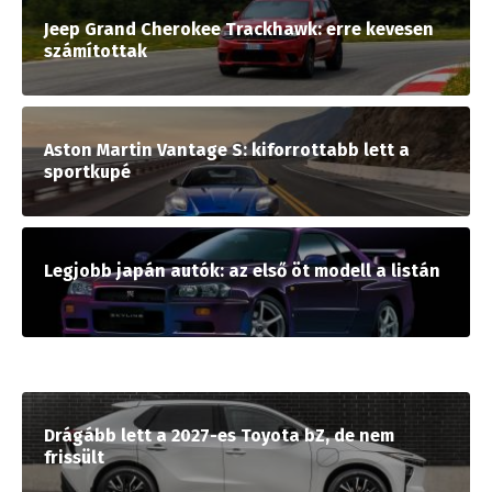
Jeep Grand Cherokee Trackhawk: erre kevesen
számítottak
Aston Martin Vantage S: kiforrottabb lett a
sportkupé
Legjobb japán autók: az első öt modell a listán
Drágább lett a 2027-es Toyota bZ, de nem
frissült