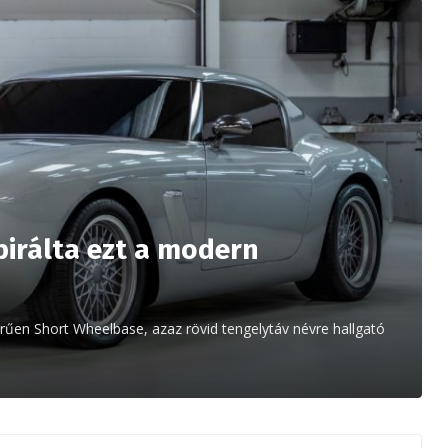
pirálta ezt a modern
rűen Short Wheelbase, azaz rövid tengelytáv névre hallgató