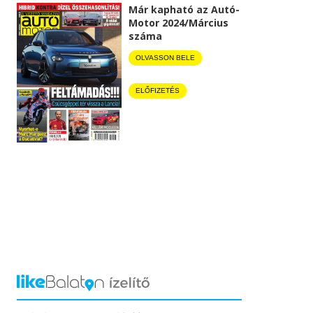
Már kapható az Autó-
Motor 2024/Március
száma
OLVASSON BELE
ELŐFIZETÉS