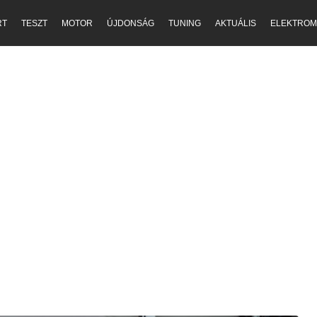
RT
TESZT
MOTOR
ÚJDONSÁG
TUNING
AKTUÁLIS
ELEKTROM