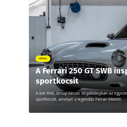
HÍREK
A Ferrari 250 GT SWB ins
sportkocsit
A brit RML Group készíti 30 példányban az egysze
sportkocsit, amelyet a legendás Ferrari ihletett.