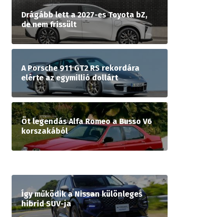
Drágább lett a 2027-es Toyota bZ,
de nem frissült
A Porsche 911 GT2 RS rekordára
elérte az egymillió dollárt
Öt legendás Alfa Romeo a Busso V6
korszakából
Így működik a Nissan különleges
hibrid SUV-ja