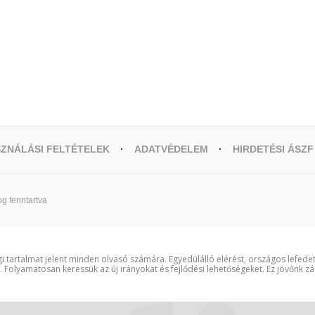
ZNÁLÁSI FELTÉTELEK
ADATVÉDELEM
HIRDETÉSI ÁSZF
g fenntartva
i tartalmat jelent minden olvasó számára. Egyedülálló elérést, országos lefede
t. Folyamatosan keressük az új irányokat és fejlődési lehetőségeket. Ez jövőnk zá