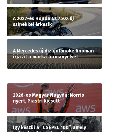
A 2027-es Honda NC750X új
színekkel érkezik
A Mercedes új dizájnfőnöke finoman
írja át a márka formanyelvét
2026-os Magyar Nagydíj: Norris
nyert, Piastri kiesett
Így készül a „CSEPEL 100”, amely