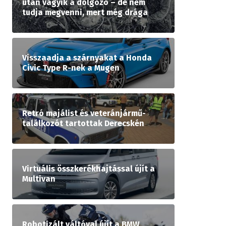
után vágyik a dolgozó – de nem
tudja megvenni, mert még drága
Visszaadja a szárnyakat a Honda
Civic Type R-nek a Mugen
Retró majálist és veteránjármű-
találkozót tartottak Derecskén
Virtuális összkerékhajtással újít a
Multivan
Robotizált váltóval újít a BMW