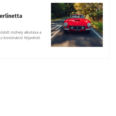
erlinetta
álódott műhely alkotása a
 konstrukció feljavított