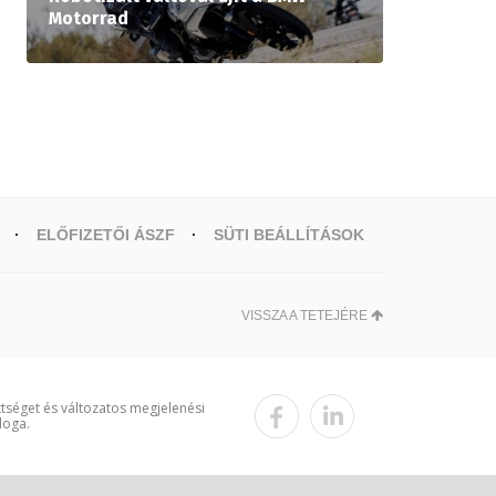
Motorrad
ELŐFIZETŐI ÁSZF
SÜTI BEÁLLÍTÁSOK
VISSZA A TETEJÉRE
ttséget és változatos megjelenési
loga.