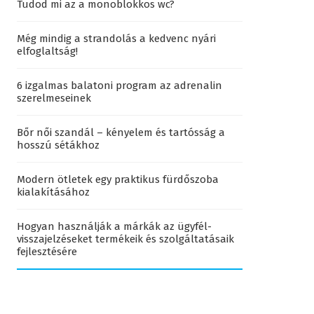
Tudod mi az a monoblokkos wc?
Még mindig a strandolás a kedvenc nyári
elfoglaltság!
6 izgalmas balatoni program az adrenalin
szerelmeseinek
Bőr női szandál – kényelem és tartósság a
hosszú sétákhoz
Modern ötletek egy praktikus fürdőszoba
kialakításához
Hogyan használják a márkák az ügyfél-
visszajelzéseket termékeik és szolgáltatásaik
fejlesztésére