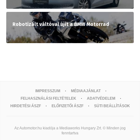
Robotizált váltóval újít a BMW Motorrad
IMPRESSZUM
MÉDIAAJÁNLAT
FELHASZNÁLÁSI FELTÉTELEK
ADATVÉDELEM
HIRDETÉSI ÁSZF
ELŐFIZETŐI ÁSZF
SÜTI BEÁLLÍTÁSOK
Az Automotor.hu kiadója a Mediaworks Hungary Zrt. © Minden jog
fenntartva