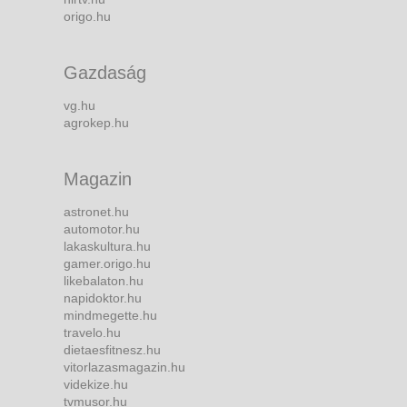
origo.hu
Gazdaság
vg.hu
agrokep.hu
Magazin
astronet.hu
automotor.hu
lakaskultura.hu
gamer.origo.hu
likebalaton.hu
napidoktor.hu
mindmegette.hu
travelo.hu
dietaesfitnesz.hu
vitorlazasmagazin.hu
videkize.hu
tvmusor.hu