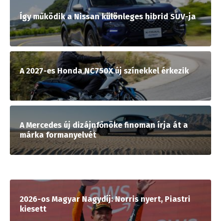
Így működik a Nissan különleges hibrid SUV-ja
A 2027-es Honda NC750X új színekkel érkezik
A Mercedes új dizájnfőnöke finoman írja át a
márka formanyelvét
2026-os Magyar Nagydíj: Norris nyert, Piastri
kiesett