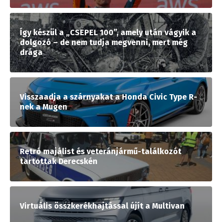
Így készül a „CSEPEL 100”, amely után vágyik a
dolgozó – de nem tudja megvenni, mert még
drága
Visszaadja a szárnyakat a Honda Civic Type R-
nek a Mugen
Retró majálist és veteránjármű-találkozót
tartottak Derecskén
Virtuális összkerékhajtással újít a Multivan