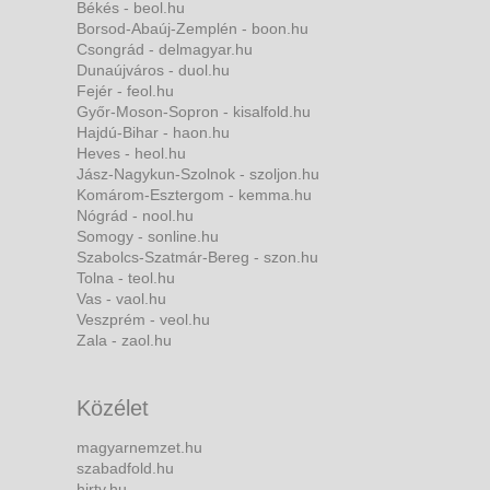
Békés - beol.hu
Borsod-Abaúj-Zemplén - boon.hu
Csongrád - delmagyar.hu
Dunaújváros - duol.hu
Fejér - feol.hu
Győr-Moson-Sopron - kisalfold.hu
Hajdú-Bihar - haon.hu
Heves - heol.hu
Jász-Nagykun-Szolnok - szoljon.hu
Komárom-Esztergom - kemma.hu
Nógrád - nool.hu
Somogy - sonline.hu
Szabolcs-Szatmár-Bereg - szon.hu
Tolna - teol.hu
Vas - vaol.hu
Veszprém - veol.hu
Zala - zaol.hu
Közélet
magyarnemzet.hu
szabadfold.hu
hirtv.hu