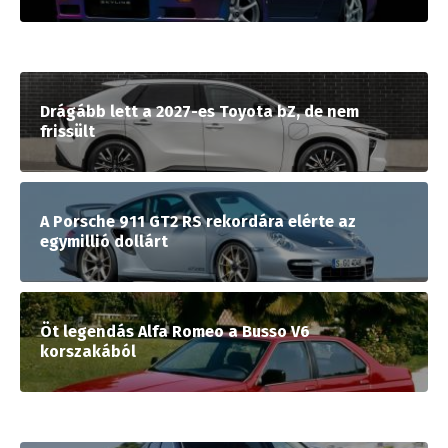
Drágább lett a 2027-es Toyota bZ, de nem
frissült
A Porsche 911 GT2 RS rekordára elérte az
egymillió dollárt
Öt legendás Alfa Romeo a Busso V6
korszakából