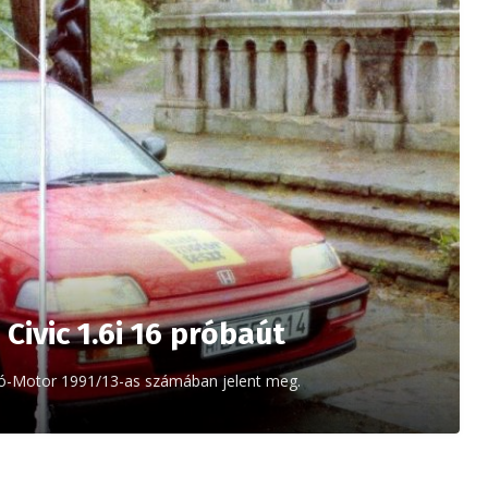
Civic 1.6i 16 próbaút
tó-Motor 1991/13-as számában jelent meg.