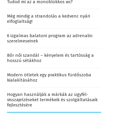
Tudod mi az a monoblokkos wc?
Még mindig a strandolás a kedvenc nyári
elfoglaltság!
6 izgalmas balatoni program az adrenalin
szerelmeseinek
Bőr női szandál – kényelem és tartósság a
hosszú sétákhoz
Modern ötletek egy praktikus fürdőszoba
kialakításához
Hogyan használják a márkák az ügyfél-
visszajelzéseket termékeik és szolgáltatásaik
fejlesztésére