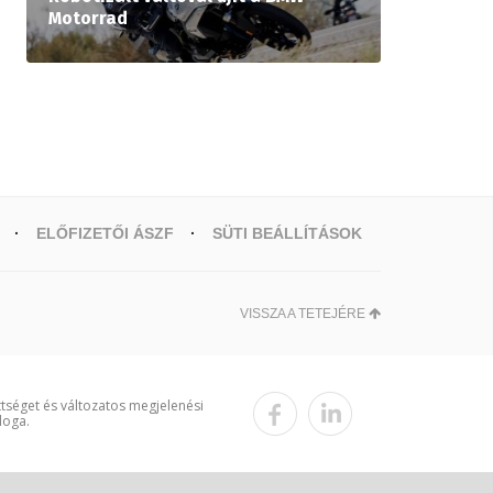
Motorrad
ELŐFIZETŐI ÁSZF
SÜTI BEÁLLÍTÁSOK
VISSZA A TETEJÉRE
ttséget és változatos megjelenési
loga.