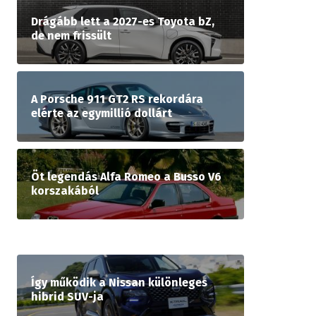
Drágább lett a 2027-es Toyota bZ,
de nem frissült
A Porsche 911 GT2 RS rekordára
elérte az egymillió dollárt
Öt legendás Alfa Romeo a Busso V6
korszakából
Így működik a Nissan különleges
hibrid SUV-ja