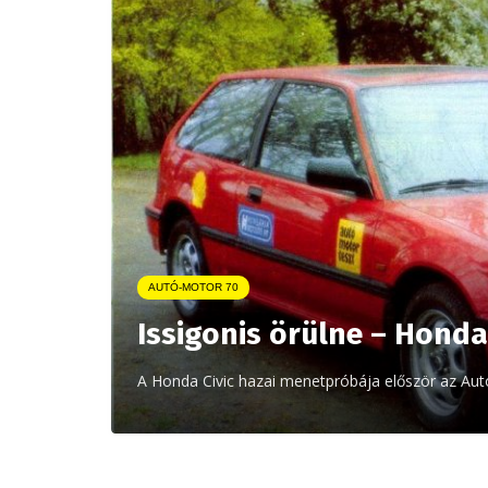
AUTÓ-MOTOR 70
Issigonis örülne – Honda 
A Honda Civic hazai menetpróbája először az Au