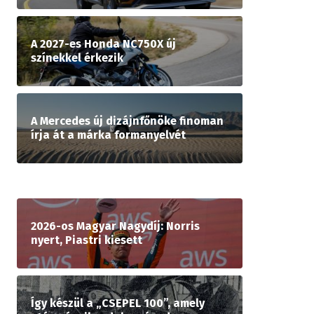
A 2027-es Honda NC750X új
színekkel érkezik
A Mercedes új dizájnfőnöke finoman
írja át a márka formanyelvét
2026-os Magyar Nagydíj: Norris
nyert, Piastri kiesett
Így készül a „CSEPEL 100”, amely