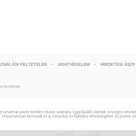
ZNÁLÁSI FELTÉTELEK
ADATVÉDELEM
HIRDETÉSI ÁSZF
g fenntartva
i tartalmat jelent minden olvasó számára. Egyedülálló elérést, országos lefede
t. Folyamatosan keressük az új irányokat és fejlődési lehetőségeket. Ez jövőnk zá