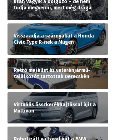
után vágyik a dolgozó – de nem
tudja megvenni, mert még drága
Visszaadja a szárnyakat a Honda
Civic Type R-nek a Mugen
Retró majálist és veteránjármű-
találkozót tartottak Derecskén
Virtuális összkerékhajtással újít a
Multivan
Robotizált váltóval újít a BMW